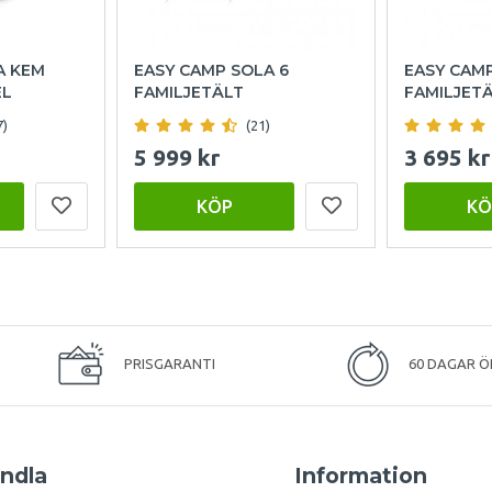
A KEM
EASY CAMP SOLA 6
EASY CAM
EL
FAMILJETÄLT
FAMILJET
7)
(21)
5 999 kr
3 695 kr
KÖP
KÖ
PRISGARANTI
60 DAGAR Ö
ndla
Information