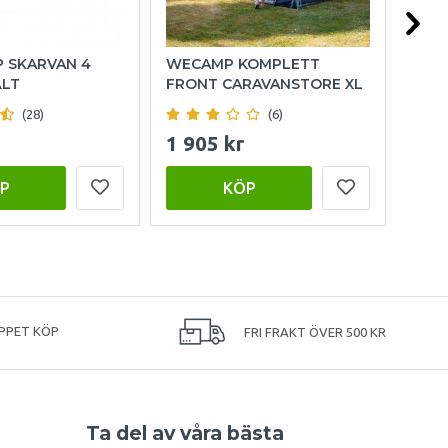
P SKARVAN 4
WECAMP KOMPLETT
HOL
ÄLT
FRONT CARAVANSTORE XL
(28)
(6)
1 905 kr
999
P
KÖP
PPET KÖP
FRI FRAKT ÖVER 500 KR
Ta del av våra bästa