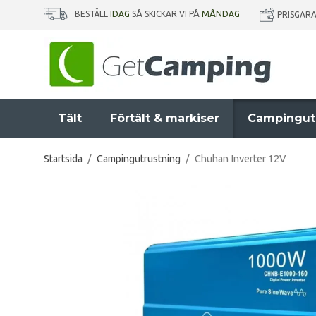
BESTÄLL
IDAG
SÅ SKICKAR VI PÅ
MÅNDAG
PRISGAR
Tält
Förtält & markiser
Campingut
Startsida
/
Campingutrustning
/
Chuhan Inverter 12V