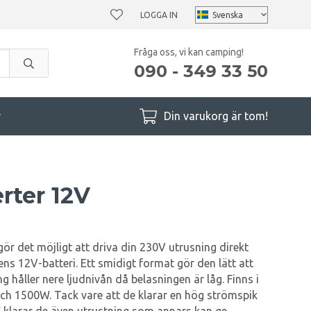
LOGGA IN
Fråga oss, vi kan camping!
090 - 349 33 50
r
Din varukorg är tom!
rter 12V
ör det möjligt att driva din 230V utrusning direkt
ens 12V-batteri. Ett smidigt format gör den lätt att
g håller nere ljudnivån då belasningen är låg. Finns i
ch 1500W. Tack vare att de klarar en hög strömspik