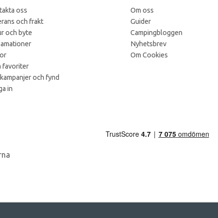
takta oss
Om oss
rans och frakt
Guider
r och byte
Campingbloggen
lamationer
Nyhetsbrev
kor
Om Cookies
 favoriter
 kampanjer och fynd
a in