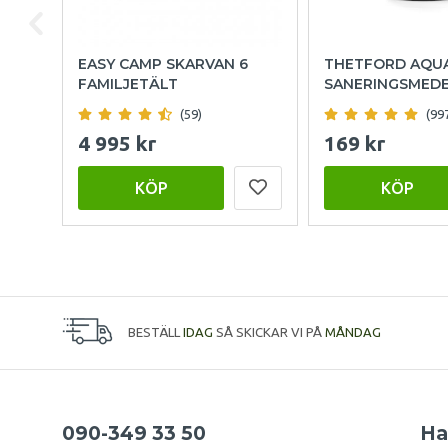
EASY CAMP SKARVAN 6
THETFORD AQU
FAMILJETÄLT
SANERINGSMED
(59)
(99
4 995 kr
169 kr
KÖP
KÖP
BESTÄLL
IDAG
SÅ SKICKAR VI PÅ
MÅNDAG
090-349 33 50
Ha