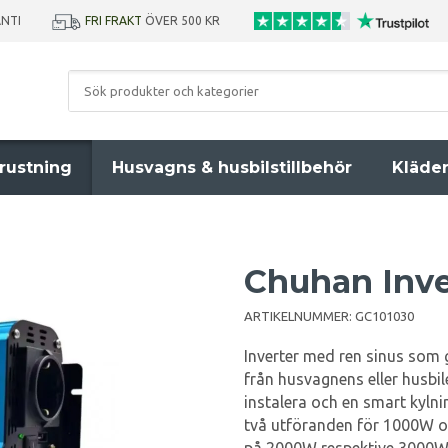
ANTI
FRI FRAKT
ÖVER 500 KR
rustning
Husvagns & husbilstillbehör
Kläde
Chuhan Inve
ARTIKELNUMMER:
GC101030
Inverter med ren sinus som g
från husvagnens eller husbil
instalera och en smart kylnin
två utföranden för 1000W o