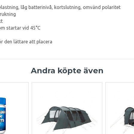
astning, låg batterinivå, kortslutning, omvänd polaritet
brukning
kt
som startar vid 45°C
r den lättare att placera
Andra köpte även