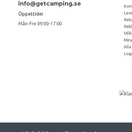
info@getcamping.se
Kon
Leve
Öppettider
Retu
Mån-Fre 09:00-17:00
Rek
Vill
Mina
Alla
Logg