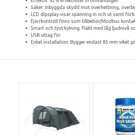
Effektiv: 92% effektivitet in omvandligen
Säker: Inbyggda skydd mot överhettning, överbel
LCD dipsplay visar spänning in och ut samt för
Fjärrkontroll finns som tillbehör/Modbus konta
Smart och tyst kylning: Fläkt med låg ljudnivå 
USB uttag för
Enkel installation: Bygger endast 85 mm viket gö