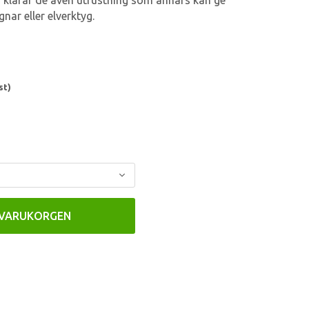
klarar de även utrustning som annars kan ge
ar eller elverktyg.
st)
 VARUKORGEN