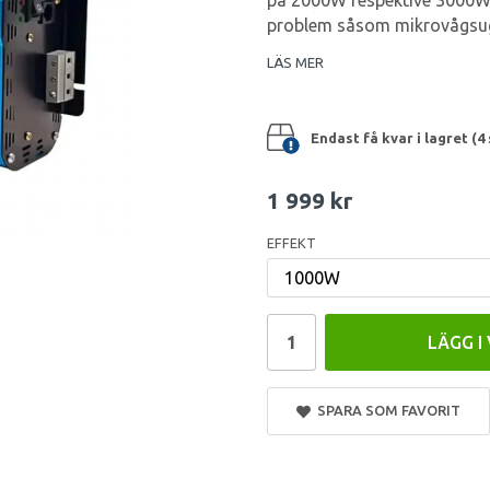
på 2000W respektive 3000W 
problem såsom mikrovågsugn
LÄS MER
Endast få kvar i lagret (4 
1 999 kr
EFFEKT
LÄGG I
SPARA SOM FAVORIT