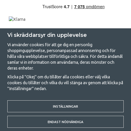
Vi skräddarsyr din upplevelse
Vi använder cookies för att ge dig en personlig
shoppingupplevelse, personanpassad annonsering och för
hålla våra webbplatser tillförlitliga och säkra. För detta ändamål
samlar vi in information om användarna, deras mönster och
GetCamping.se - Din butik för camping
deras enheter.
och uteliv
Klicka på "Okej" om du tillåter alla cookies eller välj vilka
cookies du tillåter och vilka du vill stänga av genom att klicka på
Att campa kan antingen vara en livsstil eller ett sätt att samla familjen
"Inställningar" nedan.
för ett gemensamt äventyr. Oavsett vilken kategori du tillhör hittar du
allt du behöver av campingtillbehör hos oss. Vi tycker att alla ska ha råd
med att campa så därför erbjuder vi riktigt bra priser på familjetält,
husvagnstält och all annan utrustning för camping och friluftsliv. Vårt
INSTÄLLNINGAR
mål är att i varje priskategori erbjuda den bästa campingutrustningen
gällande kvalitet och funktionalitet. Ta gärna kontakt med oss om det
ENDAST NÖDVÄNDIGA
är något du saknar eller vill veta mer om.
© 2020 GetCamping. All rights reserved.