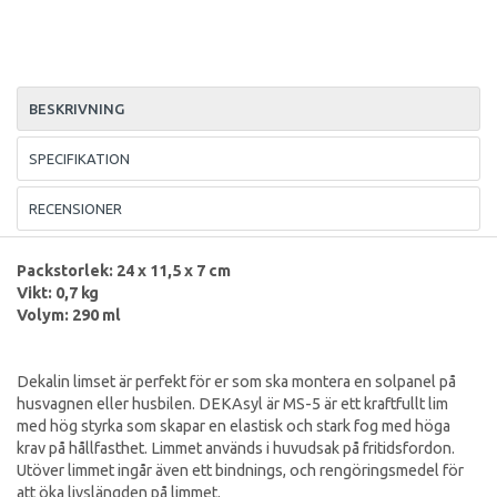
BESKRIVNING
SPECIFIKATION
RECENSIONER
Packstorlek: 24 x 11,5 x 7 cm
Vikt: 0,7 kg
Volym: 290 ml
Dekalin limset är perfekt för er som ska montera en solpanel på
husvagnen eller husbilen. DEKAsyl är MS-5 är ett kraftfullt lim
med hög styrka som skapar en elastisk och stark fog med höga
krav på hållfasthet. Limmet används i huvudsak på fritidsfordon.
Utöver limmet ingår även ett bindnings, och rengöringsmedel för
att öka livslängden på limmet.