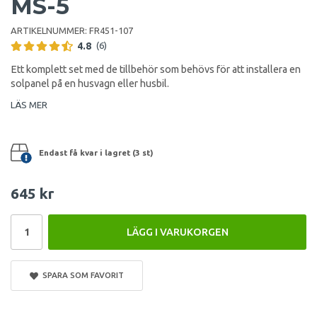
MS-5
ARTIKELNUMMER:
FR451-107
4.8
(6)
Ett komplett set med de tillbehör som behövs för att installera en
solpanel på en husvagn eller husbil.
LÄS MER
Endast få kvar i lagret (3 st)
645 kr
LÄGG I VARUKORGEN
SPARA SOM FAVORIT