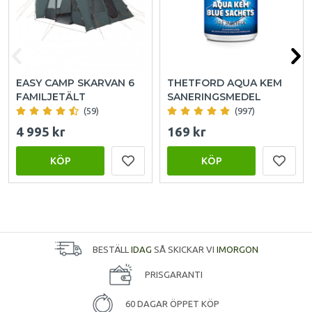
EASY CAMP SKARVAN 6
THETFORD AQUA KEM
FAMILJETÄLT
SANERINGSMEDEL
(59)
(997)
4 995 kr
169 kr
KÖP
KÖP
BESTÄLL
IDAG
SÅ SKICKAR VI
IMORGON
PRISGARANTI
60 DAGAR ÖPPET KÖP