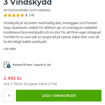
3 Vindskydd
ARTIKELNUMMER:
DO9120000356
5
(10)
Vindskydd på 4,6 meter med kraftig duk, överliggare och fönster.
Stag i aluminium i stället för tältlinor ger en överlägsen stabilitet.
Kombinera flera vindskydd och en dörr för att få en egen inhägnad.
Perfekt för er som står en längre tid på samma ställe eller som vill
ha ett riktigt stabilt vindskydd.
LÄS MER
Endast få kvar i lagret (2 st)
2 495 kr
Ord.
2 795 kr
. Du sparar
300 kr
(
11
%)
LÄGG I VARUKORGEN