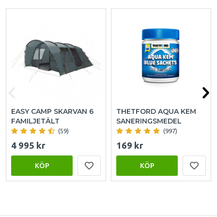
EASY CAMP SKARVAN 6
THETFORD AQUA KEM
FAMILJETÄLT
SANERINGSMEDEL
(59)
(997)
4 995 kr
169 kr
KÖP
KÖP