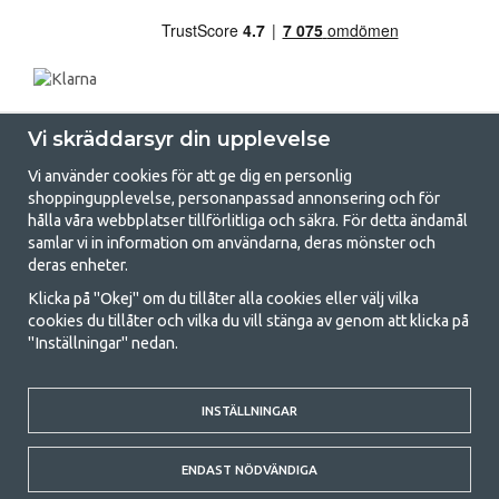
Vi skräddarsyr din upplevelse
Vi använder cookies för att ge dig en personlig
shoppingupplevelse, personanpassad annonsering och för
hålla våra webbplatser tillförlitliga och säkra. För detta ändamål
samlar vi in information om användarna, deras mönster och
GetCamping.se - Din butik för camping
deras enheter.
och uteliv
Klicka på "Okej" om du tillåter alla cookies eller välj vilka
cookies du tillåter och vilka du vill stänga av genom att klicka på
Att campa kan antingen vara en livsstil eller ett sätt att samla familjen
"Inställningar" nedan.
för ett gemensamt äventyr. Oavsett vilken kategori du tillhör hittar du
allt du behöver av campingtillbehör hos oss. Vi tycker att alla ska ha råd
med att campa så därför erbjuder vi riktigt bra priser på familjetält,
husvagnstält och all annan utrustning för camping och friluftsliv. Vårt
INSTÄLLNINGAR
mål är att i varje priskategori erbjuda den bästa campingutrustningen
gällande kvalitet och funktionalitet. Ta gärna kontakt med oss om det
ENDAST NÖDVÄNDIGA
är något du saknar eller vill veta mer om.