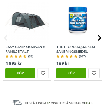
EASY CAMP SKARVAN 6
THETFORD AQUA KEM
FAMILJETÄLT
SANERINGSMEDEL
(59)
(997)
4 995 kr
169 kr
KÖP
KÖP
BESTÄLL INOM
12
MINUTER SÅ SKICKAR VI
IDAG