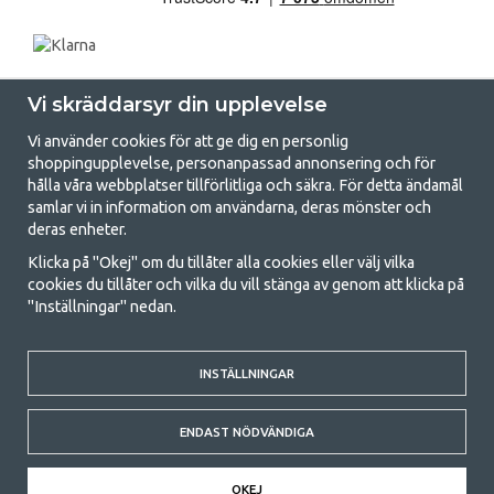
Vi skräddarsyr din upplevelse
Vi använder cookies för att ge dig en personlig
shoppingupplevelse, personanpassad annonsering och för
hålla våra webbplatser tillförlitliga och säkra. För detta ändamål
samlar vi in information om användarna, deras mönster och
GetCamping.se - Din butik för camping
deras enheter.
och uteliv
Klicka på "Okej" om du tillåter alla cookies eller välj vilka
cookies du tillåter och vilka du vill stänga av genom att klicka på
Att campa kan antingen vara en livsstil eller ett sätt att samla familjen
"Inställningar" nedan.
för ett gemensamt äventyr. Oavsett vilken kategori du tillhör hittar du
allt du behöver av campingtillbehör hos oss. Vi tycker att alla ska ha råd
med att campa så därför erbjuder vi riktigt bra priser på familjetält,
husvagnstält och all annan utrustning för camping och friluftsliv. Vårt
INSTÄLLNINGAR
mål är att i varje priskategori erbjuda den bästa campingutrustningen
gällande kvalitet och funktionalitet. Ta gärna kontakt med oss om det
ENDAST NÖDVÄNDIGA
är något du saknar eller vill veta mer om.
© 2020 GetCamping. All rights reserved.
OKEJ