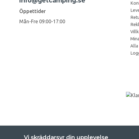
info@getcamping.se
Kon
Leve
Öppettider
Retu
Mån-Fre 09:00-17:00
Rek
Vill
Mina
Alla
Logg
Vi skräddarsyr din upplevelse