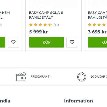
A KEM
EASY CAMP SOLA 6
EASY CAM
EL
FAMILJETÄLT
FAMILJET
7)
(21)
5 999 kr
3 695 kr
KÖP
KÖ
PRISGARANTI
60 DAGAR 
ndla
Information