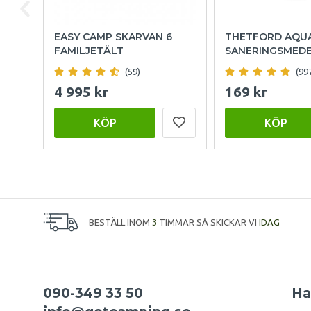
EASY CAMP SKARVAN 6
THETFORD AQU
FAMILJETÄLT
SANERINGSMED
(59)
(99
4 995 kr
169 kr
KÖP
KÖP
BESTÄLL INOM
3
TIMMAR SÅ SKICKAR VI
IDAG
090-349 33 50
Ha