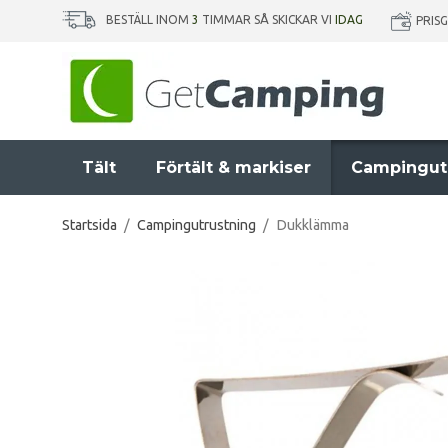
BESTÄLL INOM
3
TIMMAR SÅ SKICKAR VI
IDAG
PRIS
Tält
Förtält & markiser
Campingut
Startsida
/
Campingutrustning
/
Dukklämma