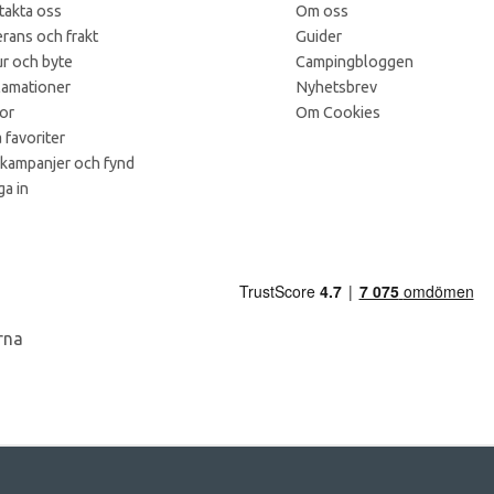
takta oss
Om oss
rans och frakt
Guider
r och byte
Campingbloggen
lamationer
Nyhetsbrev
kor
Om Cookies
 favoriter
 kampanjer och fynd
a in