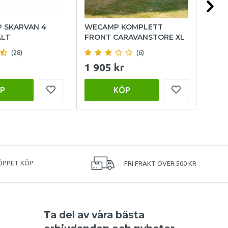
P SKARVAN 4
WECAMP KOMPLETT
OUT
ÄLT
FRONT CARAVANSTORE XL
FAM
(28)
(6)
1 905 kr
15 
P
KÖP
ÖPPET KÖP
FRI FRAKT ÖVER 500 KR
Ta del av våra bästa