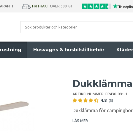
GARANTI
FRI FRAKT
ÖVER 500 KR
rustning
Husvagns & husbilstillbehör
Kläde
Dukklämma
ARTIKELNUMMER:
FR430-081-1
4.8
(5)
Dukklämma för campingbord 
LÄS MER