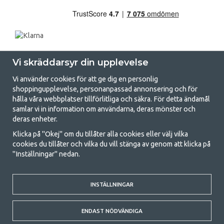
Vi skräddarsyr din upplevelse
Vi använder cookies för att ge dig en personlig
shoppingupplevelse, personanpassad annonsering och för
hålla våra webbplatser tillförlitliga och säkra. För detta ändamål
samlar vi in information om användarna, deras mönster och
GetCamping.se - Din butik för camping
deras enheter.
och uteliv
Klicka på "Okej" om du tillåter alla cookies eller välj vilka
cookies du tillåter och vilka du vill stänga av genom att klicka på
Att campa kan antingen vara en livsstil eller ett sätt att samla familjen
"Inställningar" nedan.
för ett gemensamt äventyr. Oavsett vilken kategori du tillhör hittar du
allt du behöver av campingtillbehör hos oss. Vi tycker att alla ska ha råd
med att campa så därför erbjuder vi riktigt bra priser på familjetält,
husvagnstält och all annan utrustning för camping och friluftsliv. Vårt
INSTÄLLNINGAR
mål är att i varje priskategori erbjuda den bästa campingutrustningen
gällande kvalitet och funktionalitet. Ta gärna kontakt med oss om det
ENDAST NÖDVÄNDIGA
är något du saknar eller vill veta mer om.