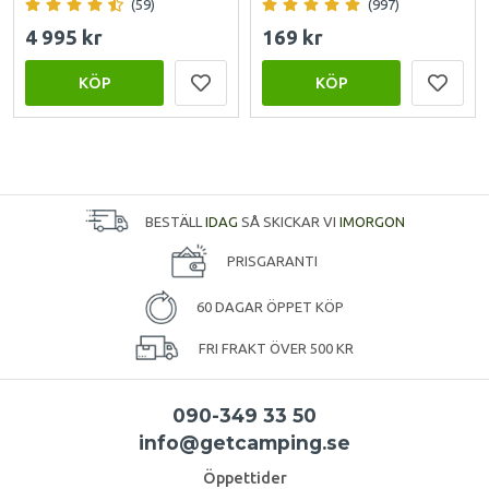
(59)
(997)
4 995 kr
169 kr
KÖP
KÖP
BESTÄLL
IDAG
SÅ SKICKAR VI
IMORGON
PRISGARANTI
60 DAGAR ÖPPET KÖP
FRI FRAKT ÖVER 500 KR
090-349 33 50
info@getcamping.se
Öppettider