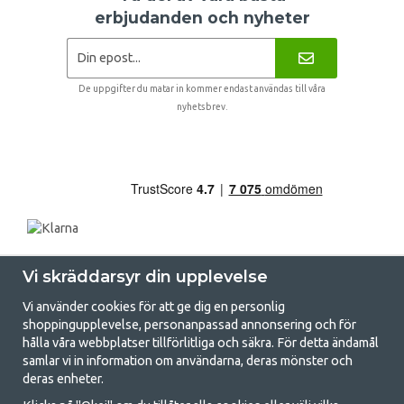
erbjudanden och nyheter
De uppgifter du matar in kommer endast användas till våra
nyhetsbrev.
Vi skräddarsyr din upplevelse
Vi använder cookies för att ge dig en personlig
shoppingupplevelse, personanpassad annonsering och för
hålla våra webbplatser tillförlitliga och säkra. För detta ändamål
samlar vi in information om användarna, deras mönster och
GetCamping.se - Din butik för camping
deras enheter.
och uteliv