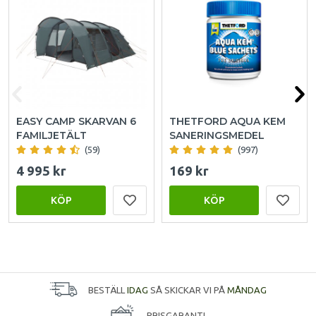
EASY CAMP SKARVAN 6
THETFORD AQUA KEM
FAMILJETÄLT
SANERINGSMEDEL
(59)
(997)
4 995 kr
169 kr
KÖP
KÖP
BESTÄLL
IDAG
SÅ SKICKAR VI PÅ
MÅNDAG
PRISGARANTI