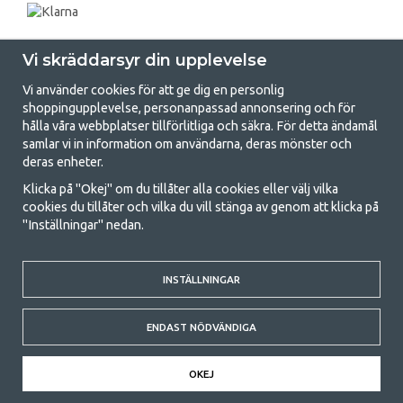
Vi skräddarsyr din upplevelse
Vi använder cookies för att ge dig en personlig
shoppingupplevelse, personanpassad annonsering och för
hålla våra webbplatser tillförlitliga och säkra. För detta ändamål
samlar vi in information om användarna, deras mönster och
GetCamping.se - Din butik för camping
deras enheter.
och uteliv
Klicka på "Okej" om du tillåter alla cookies eller välj vilka
cookies du tillåter och vilka du vill stänga av genom att klicka på
Att campa kan antingen vara en livsstil eller ett sätt att samla familjen
"Inställningar" nedan.
för ett gemensamt äventyr. Oavsett vilken kategori du tillhör hittar du
allt du behöver av campingtillbehör hos oss. Vi tycker att alla ska ha råd
med att campa så därför erbjuder vi riktigt bra priser på familjetält,
husvagnstält och all annan utrustning för camping och friluftsliv. Vårt
INSTÄLLNINGAR
mål är att i varje priskategori erbjuda den bästa campingutrustningen
gällande kvalitet och funktionalitet. Ta gärna kontakt med oss om det
ENDAST NÖDVÄNDIGA
är något du saknar eller vill veta mer om.
© 2020 GetCamping. All rights reserved.
OKEJ