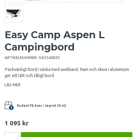
Easy Camp Aspen L
Campingbord
ARTIKELNUMMER:
OAS540033
Packvänligt bord i väska med axelband. Ram och skiva i aluminium
ger ett lätt och tåligt bord.
LÄS MER
Endast få kvar i lagret (4 st)
1 095 kr