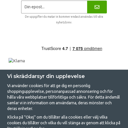
De uppgifter du matar in kommer endast användas till våra
nyhetsbrev.
Vi skräddarsyr din upplevelse
Vi använder cookies för att ge dig en personlig
shoppingupplevelse, personanpassad annonsering och för
hålla våra webbplatser tillförlitliga och säkra. För detta ändamål
samlar vi in information om användarna, deras mönster och
GetCamping.se - Din butik för camping
deras enheter.
och uteliv
Klicka på "Okej" om du tillåter alla cookies eller välj vilka
cookies du tillåter och vilka du vill stänga av genom att klicka på
Att campa kan antingen vara en livsstil eller ett sätt att samla familjen