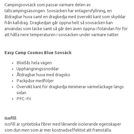
Campingsovsäck som passar varmare delen av
tältcampingsäsongen. Sovsäcken har enlagersfyllning, en
åtdragbar huva samt en dragkedja med övervikt kant som skyddar
från kalldrag. Dragkedjan går öppna helt så sovsäcken kan
användas som täcke samt så går den även öppna i fotändan för för
att hålla nere temperaturen i sovsäcken under varmare nätter.
Easy Camp Cosmos Blue Sovsäck
Blixtlås hela vägen
Upphängningssnoddar
Åtdragbar huva med dragsko
Packpåse medföljer
Övervikt kant för dragkedja minimerar värmeläckage längs
sidan
PFC-Fri
Isofill
Isofill är syntetiska fibrer med liknande isolerande egenskaper
som dun men som är mer kostnadseffektivt att framställa.