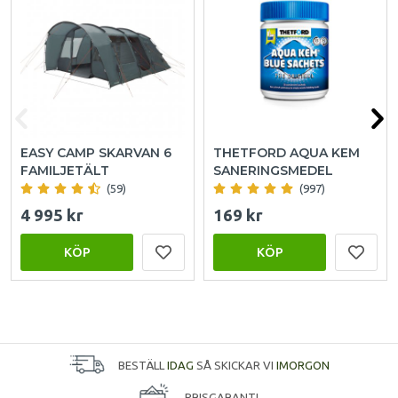
EASY CAMP SKARVAN 6
THETFORD AQUA KEM
FAMILJETÄLT
SANERINGSMEDEL
(59)
(997)
4 995 kr
169 kr
KÖP
KÖP
BESTÄLL
IDAG
SÅ SKICKAR VI
IMORGON
PRISGARANTI