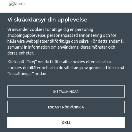
Vi skräddarsyr din upplevelse
Vi använder cookies för att ge dig en personlig
shoppingupplevelse, personanpassad annonsering och för
hålla våra webbplatser tillförlitliga och säkra. För detta ändamål
samlar vi in information om användarna, deras mönster och
GetCamping.se - Din butik för camping
deras enheter.
och uteliv
Klicka på "Okej" om du tillåter alla cookies eller välj vilka
cookies du tillåter och vilka du vill stänga av genom att klicka på
Att campa kan antingen vara en livsstil eller ett sätt att samla familjen
"Inställningar" nedan.
för ett gemensamt äventyr. Oavsett vilken kategori du tillhör hittar du
allt du behöver av campingtillbehör hos oss. Vi tycker att alla ska ha råd
med att campa så därför erbjuder vi riktigt bra priser på familjetält,
husvagnstält och all annan utrustning för camping och friluftsliv. Vårt
INSTÄLLNINGAR
mål är att i varje priskategori erbjuda den bästa campingutrustningen
gällande kvalitet och funktionalitet. Ta gärna kontakt med oss om det
ENDAST NÖDVÄNDIGA
är något du saknar eller vill veta mer om.
© 2020 GetCamping. All rights reserved.
OKEJ