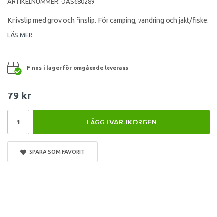
ARTIKELNUMMER:
OAS680289
Knivslip med grov och finslip. För camping, vandring och jakt/fiske.
LÄS MER
Finns i lager för omgående leverans
79 kr
LÄGG I VARUKORGEN
SPARA SOM FAVORIT