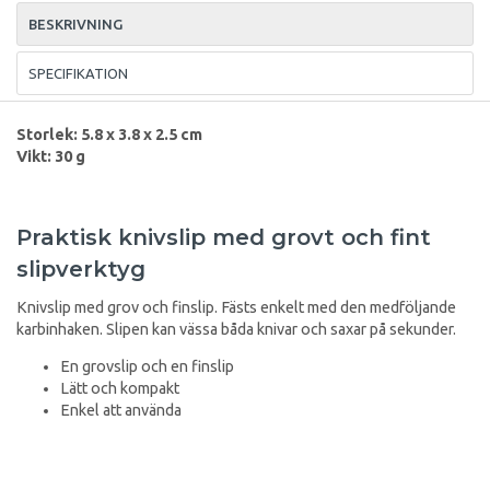
BESKRIVNING
SPECIFIKATION
Storlek: 5.8 x 3.8 x 2.5 cm
Vikt: 30 g
Praktisk knivslip med grovt och fint
slipverktyg
Knivslip med grov och finslip. Fästs enkelt med den medföljande
karbinhaken. Slipen kan vässa båda knivar och saxar på sekunder.
En grovslip och en finslip
Lätt och kompakt
Enkel att använda