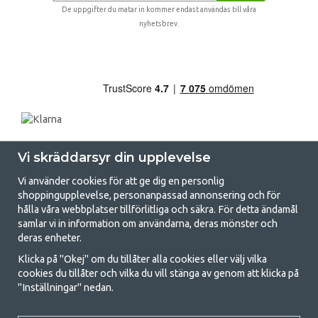
De uppgifter du matar in kommer endast användas till våra
nyhetsbrev.
Vi skräddarsyr din upplevelse
Vi använder cookies för att ge dig en personlig
shoppingupplevelse, personanpassad annonsering och för
hålla våra webbplatser tillförlitliga och säkra. För detta ändamål
samlar vi in information om användarna, deras mönster och
GetCamping.se - Din butik för camping
deras enheter.
och uteliv
Klicka på "Okej" om du tillåter alla cookies eller välj vilka
cookies du tillåter och vilka du vill stänga av genom att klicka på
Att campa kan antingen vara en livsstil eller ett sätt att samla familjen
"Inställningar" nedan.
för ett gemensamt äventyr. Oavsett vilken kategori du tillhör hittar du
allt du behöver av campingtillbehör hos oss. Vi tycker att alla ska ha råd
med att campa så därför erbjuder vi riktigt bra priser på familjetält,