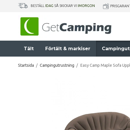
BESTÄLL
IDAG
SÅ SKICKAR VI
IMORGON
PRISGARAN
Tält
Förtält & markiser
Campingut
Startsida
/
Campingutrustning
/
Easy Camp Maple Sofa Uppb