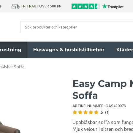
TI
FRI FRAKT
ÖVER 500 KR
rustning
Husvagns & husbilstillbehör
Kläde
låsbar Soffa
Easy Camp M
Soffa
ARTIKELNUMMER:
OAS420073
5
(1)
Uppblåsbar soffa som fungera
Mjuk velour i sitsen och br