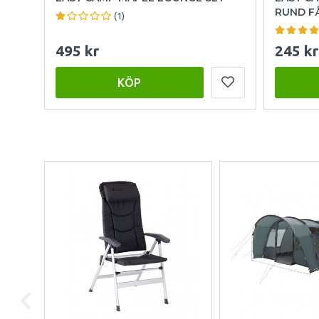
RUND F
(1)
495 kr
245 kr
KÖP