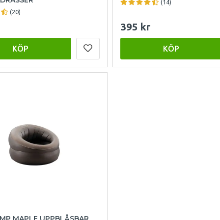
(14)
(20)
395 kr
KÖP
KÖP
AMP MAPLE UPPBLÅSBAR