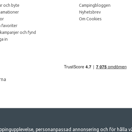
r och byte
Campingbloggen
lamationer
Nyhetsbrev
kor
Om Cookies
 favoriter
 kampanjer och fynd
a in
ppingupplevelse, personanpassad annonsering och för hålla våra