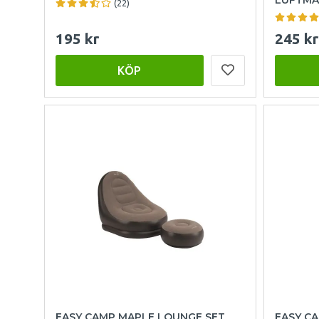
(22)
195 kr
245 kr
KÖP
EASY CAMP MAPLE LOUNGE SET
EASY C