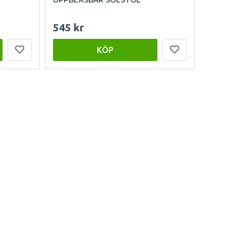
545 kr
KÖP