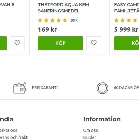
RVAN 6
THETFORD AQUA KEM
EASY CAMP
SANERINGSMEDEL
FAMILJET
(997)
169 kr
5 999 kr
KÖP
KÖ
PRISGARANTI
60 DAGAR Ö
ndla
Information
takta oss
Om oss
rans och frakt
Guider