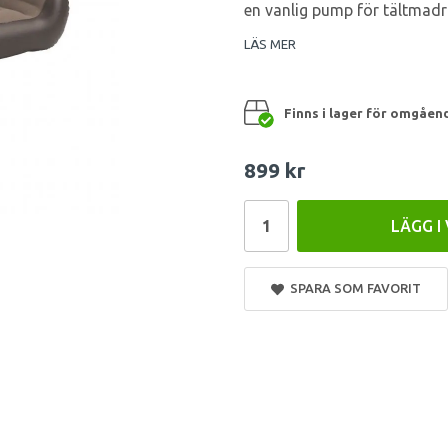
en vanlig pump för tältmadr
LÄS MER
Finns i lager för omgåen
899 kr
LÄGG I
SPARA SOM FAVORIT