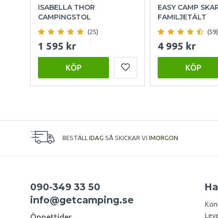
ISABELLA THOR
EASY CAMP SKA
CAMPINGSTOL
FAMILJETÄLT
(25)
(59)
1 595 kr
4 995 kr
KÖP
KÖP
BESTÄLL
IDAG
SÅ SKICKAR VI
IMORGON
090-349 33 50
Ha
info@getcamping.se
Kon
Leve
Öppettider