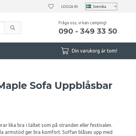
LOGGA IN
Fråga oss, vi kan camping!
090 - 349 33 50
r
Din varukorg är tom!
aple Sofa Uppblåsbar
r lika bra i tältet som på stranden eller festivalen.
eda armstöd ger bra komfort. Soffan blåses upp med