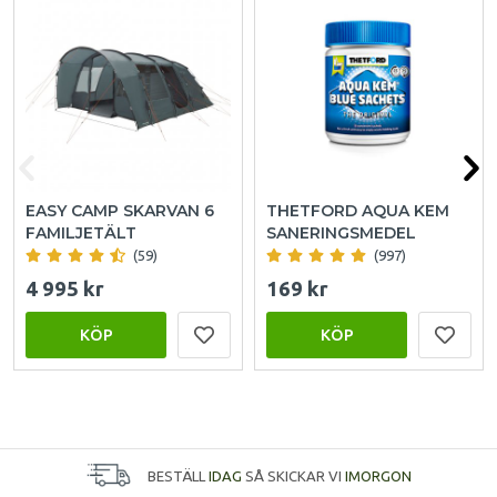
EASY CAMP SKARVAN 6
THETFORD AQUA KEM
FAMILJETÄLT
SANERINGSMEDEL
(59)
(997)
4 995 kr
169 kr
KÖP
KÖP
BESTÄLL
IDAG
SÅ SKICKAR VI
IMORGON