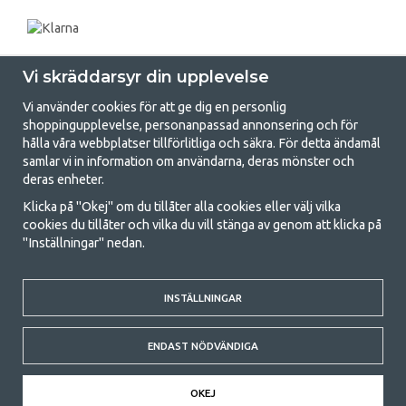
Vi skräddarsyr din upplevelse
Vi använder cookies för att ge dig en personlig
shoppingupplevelse, personanpassad annonsering och för
hålla våra webbplatser tillförlitliga och säkra. För detta ändamål
samlar vi in information om användarna, deras mönster och
GetCamping.se - Din butik för camping
deras enheter.
och uteliv
Klicka på "Okej" om du tillåter alla cookies eller välj vilka
cookies du tillåter och vilka du vill stänga av genom att klicka på
Att campa kan antingen vara en livsstil eller ett sätt att samla familjen
"Inställningar" nedan.
för ett gemensamt äventyr. Oavsett vilken kategori du tillhör hittar du
allt du behöver av campingtillbehör hos oss. Vi tycker att alla ska ha råd
med att campa så därför erbjuder vi riktigt bra priser på familjetält,
husvagnstält och all annan utrustning för camping och friluftsliv. Vårt
INSTÄLLNINGAR
mål är att i varje priskategori erbjuda den bästa campingutrustningen
gällande kvalitet och funktionalitet. Ta gärna kontakt med oss om det
ENDAST NÖDVÄNDIGA
är något du saknar eller vill veta mer om.
© 2020 GetCamping. All rights reserved.
OKEJ