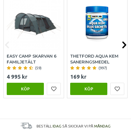
EASY CAMP SKARVAN 6
THETFORD AQUA KEM
FAMILJETÄLT
SANERINGSMEDEL
(59)
(997)
4 995 kr
169 kr
KÖP
KÖP
BESTÄLL
IDAG
SÅ SKICKAR VI PÅ
MÅNDAG