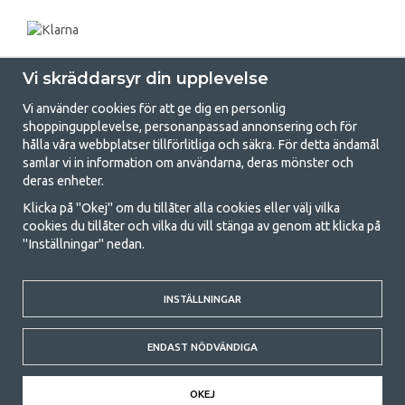
Vi skräddarsyr din upplevelse
Vi använder cookies för att ge dig en personlig
shoppingupplevelse, personanpassad annonsering och för
hålla våra webbplatser tillförlitliga och säkra. För detta ändamål
samlar vi in information om användarna, deras mönster och
GetCamping.se - Din butik för camping
deras enheter.
och uteliv
Klicka på "Okej" om du tillåter alla cookies eller välj vilka
cookies du tillåter och vilka du vill stänga av genom att klicka på
Att campa kan antingen vara en livsstil eller ett sätt att samla familjen
"Inställningar" nedan.
för ett gemensamt äventyr. Oavsett vilken kategori du tillhör hittar du
allt du behöver av campingtillbehör hos oss. Vi tycker att alla ska ha råd
med att campa så därför erbjuder vi riktigt bra priser på familjetält,
husvagnstält och all annan utrustning för camping och friluftsliv. Vårt
INSTÄLLNINGAR
mål är att i varje priskategori erbjuda den bästa campingutrustningen
gällande kvalitet och funktionalitet. Ta gärna kontakt med oss om det
ENDAST NÖDVÄNDIGA
är något du saknar eller vill veta mer om.
© 2020 GetCamping. All rights reserved.
OKEJ