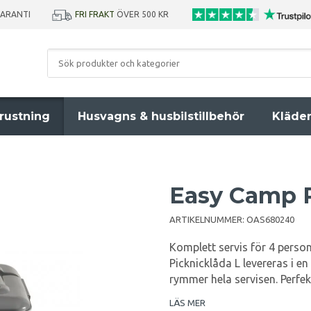
GARANTI
FRI FRAKT
ÖVER 500 KR
rustning
Husvagns & husbilstillbehör
Kläde
Easy Camp P
ARTIKELNUMMER:
OAS680240
Komplett servis för 4 perso
Picknicklåda L levereras i 
rymmer hela servisen. Perfek
LÄS MER