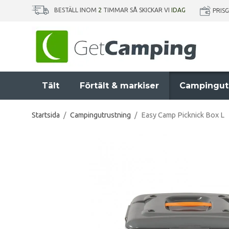
BESTÄLL INOM
2
TIMMAR SÅ SKICKAR VI
IDAG
PRIS
Tält
Förtält & markiser
Campingut
Startsida
/
Campingutrustning
/
Easy Camp Picknick Box L