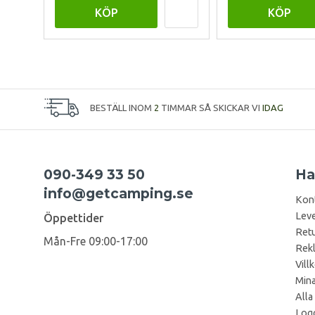
KÖP
KÖP
BESTÄLL INOM
2
TIMMAR SÅ SKICKAR VI
IDAG
090-349 33 50
Ha
info@getcamping.se
Kon
Leve
Öppettider
Retu
Mån-Fre 09:00-17:00
Rek
Vill
Mina
Alla
Logg