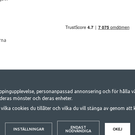
ppingupplevelse, personanpassad annonsering och för hålla våra
Camping.se - Din butik för camping och ut
deras mönster och deras enheter.
iljen för ett gemensamt äventyr. Oavsett vilken kategori du tillhör hittar du a
j vilka cookies du tillåter och vilka du vill stänga av genom att
 på familjetält, husvagnstält och all annan utrustning för camping och frilufts
e kvalitet och funktionalitet. Ta gärna kontakt med oss om det är något du sa
© 2020 GetCamping. All rights reserved.
ENDAST
INSTÄLLNINGAR
OKEJ
NÖDVÄNDIGA