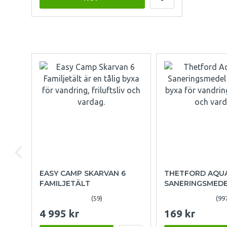
EASY CAMP SKARVAN 6
THETFORD AQU
FAMILJETÄLT
SANERINGSMED
(59)
(99
4 995 kr
169 kr