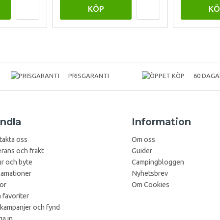
KÖP
KÖ
PRISGARANTI
60 DAGA
ndla
Information
takta oss
Om oss
rans och frakt
Guider
r och byte
Campingbloggen
lamationer
Nyhetsbrev
kor
Om Cookies
 favoriter
 kampanjer och fynd
a in