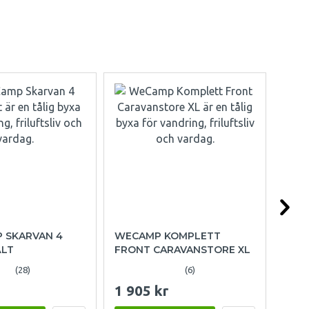
P SKARVAN 4
WECAMP KOMPLETT
OUT
ÄLT
FRONT CARAVANSTORE XL
FAM
(28)
(6)
1 905 kr
15 