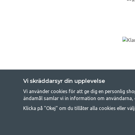
Vi skräddarsyr din upplevelse
Vi använder cookies för att ge dig en personlig sho
Get
ändamål samlar vi in information om användarna, 
Att campa kan antingen vara en livsstil eller ett sätt att samla fam
Klicka på "Okej" om du tillåter alla cookies eller väl
råd med att campa så därför erbjuder vi riktigt bra priser
campingutrustningen gälland