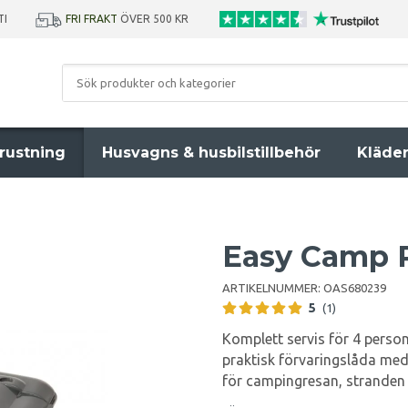
TI
FRI FRAKT
ÖVER 500 KR
rustning
Husvagns & husbilstillbehör
Kläde
Easy Camp 
ARTIKELNUMMER:
OAS680239
5
(1)
Komplett servis för 4 person
praktisk förvaringslåda med
för campingresan, stranden e