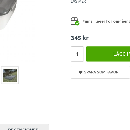
LÄS MER
Finns i lager för omgåen
345 kr
LÄGG I
SPARA SOM FAVORIT