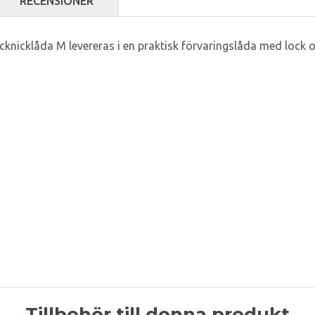
RECENSIONER
Picknicklåda M levereras i en praktisk förvaringslåda med lock
Tillbehör till denna produkt