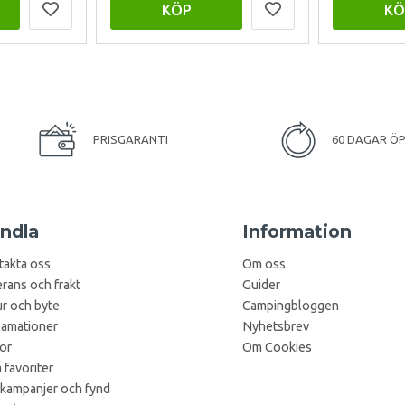
KÖP
KÖ
PRISGARANTI
60 DAGAR Ö
ndla
Information
takta oss
Om oss
rans och frakt
Guider
r och byte
Campingbloggen
lamationer
Nyhetsbrev
kor
Om Cookies
 favoriter
 kampanjer och fynd