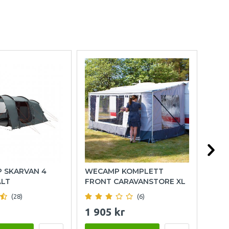
P SKARVAN 4
WECAMP KOMPLETT
OUT
ÄLT
FRONT CARAVANSTORE XL
FAM
(28)
(6)
1 905 kr
15 