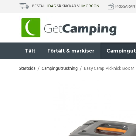
BESTÄLL
IDAG
SÅ SKICKAR VI
IMORGON
PRISGARAN
Tält
Förtält & markiser
Campingut
Startsida
/
Campingutrustning
/
Easy Camp Picknick Box M