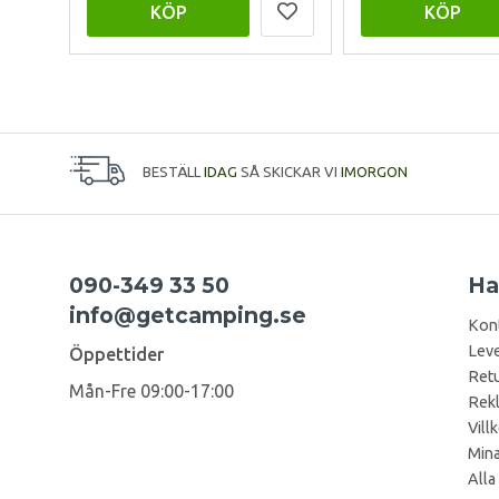
KÖP
KÖP
BESTÄLL
IDAG
SÅ SKICKAR VI
IMORGON
090-349 33 50
Ha
info@getcamping.se
Kon
Leve
Öppettider
Retu
Mån-Fre 09:00-17:00
Rek
Vill
Mina
Alla