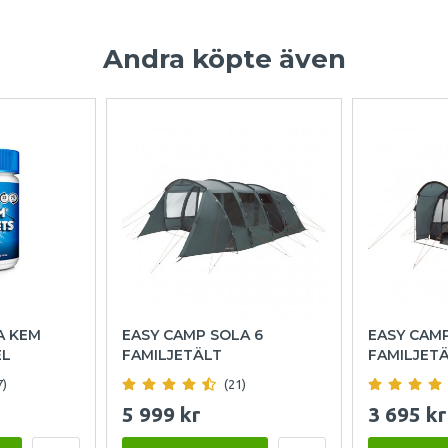
Andra köpte även
A KEM
EASY CAMP SOLA 6
EASY CAM
EL
FAMILJETÄLT
FAMILJET
7)
(21)
5 999 kr
3 695 kr