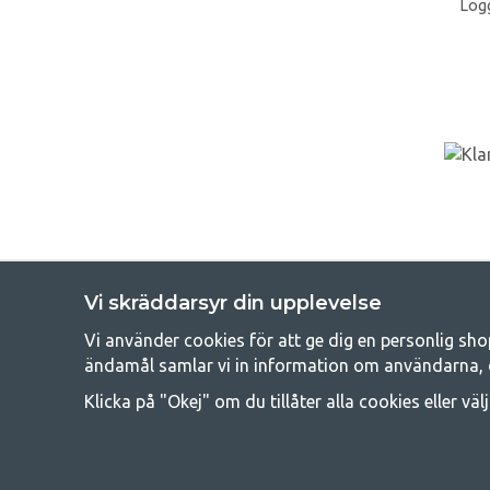
Logg
Vi skräddarsyr din upplevelse
Vi använder cookies för att ge dig en personlig sho
Get
ändamål samlar vi in information om användarna, 
Att campa kan antingen vara en livsstil eller ett sätt att samla fam
Klicka på "Okej" om du tillåter alla cookies eller väl
råd med att campa så därför erbjuder vi riktigt bra priser
campingutrustningen gälland