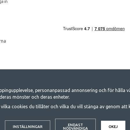
a in
ppingupplevelse, personanpassad annonsering och för hålla våra
Camping.se - Din butik för camping och ut
deras mönster och deras enheter.
iljen för ett gemensamt äventyr. Oavsett vilken kategori du tillhör hittar du a
j vilka cookies du tillåter och vilka du vill stänga av genom att
 på familjetält, husvagnstält och all annan utrustning för camping och frilufts
e kvalitet och funktionalitet. Ta gärna kontakt med oss om det är något du sa
© 2020 GetCamping. All rights reserved.
ENDAST
INSTÄLLNINGAR
OKEJ
NÖDVÄNDIGA