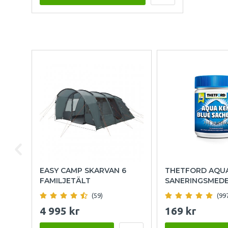
EASY CAMP SKARVAN 6
THETFORD AQU
FAMILJETÄLT
SANERINGSMED
(59)
(99
4 995 kr
169 kr