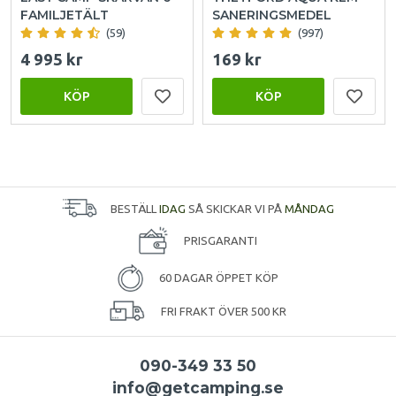
FAMILJETÄLT
SANERINGSMEDEL
(59)
(997)
4 995 kr
169 kr
KÖP
KÖP
BESTÄLL
IDAG
SÅ SKICKAR VI PÅ
MÅNDAG
PRISGARANTI
60 DAGAR ÖPPET KÖP
FRI FRAKT ÖVER 500 KR
090-349 33 50
info@getcamping.se