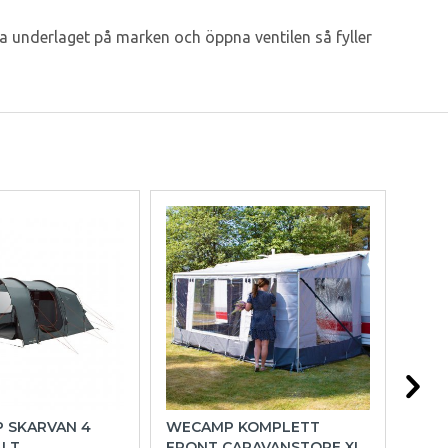
ra underlaget på marken och öppna ventilen så fyller
P SKARVAN 4
WECAMP KOMPLETT
OUT
ÄLT
FRONT CARAVANSTORE XL
FAM