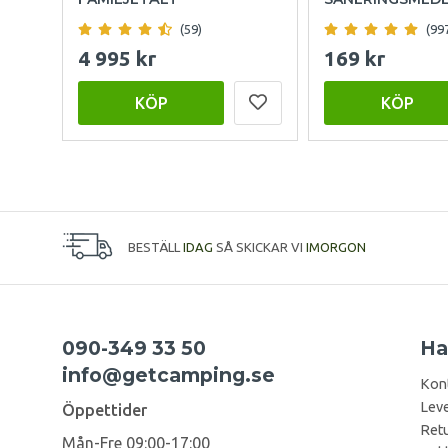
(59)
(99
4 995 kr
169 kr
KÖP
KÖP
BESTÄLL
IDAG
SÅ SKICKAR VI
IMORGON
090-349 33 50
Ha
info@getcamping.se
Kon
Leve
Öppettider
Retu
Mån-Fre 09:00-17:00