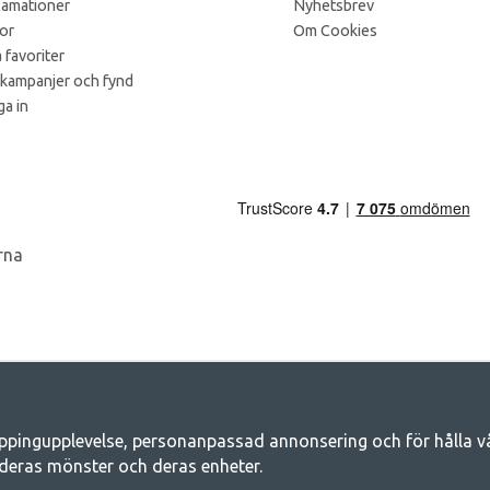
lamationer
Nyhetsbrev
kor
Om Cookies
 favoriter
 kampanjer och fynd
a in
ppingupplevelse, personanpassad annonsering och för hålla våra
Camping.se - Din butik för camping och ut
deras mönster och deras enheter.
iljen för ett gemensamt äventyr. Oavsett vilken kategori du tillhör hittar du a