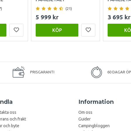
7)
(21)
5 999 kr
3 695 kr
KÖP
KÖ
PRISGARANTI
60 DAGAR Ö
ndla
Information
takta oss
Om oss
rans och frakt
Guider
r och byte
Campingbloggen