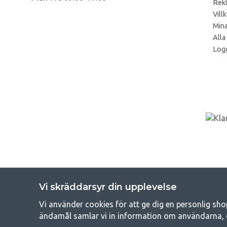
Rek
Vill
Mina
Alla
Logg
Vi skräddarsyr din upplevelse
Vi använder cookies för att ge dig en personlig sho
Get
ändamål samlar vi in information om användarna, 
Att campa kan antingen vara en livsstil eller ett sätt att samla fam