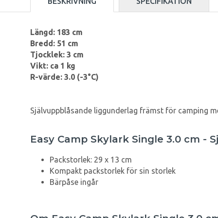
BESKRIVNING
SPECIFIKATION
Längd: 183 cm
Bredd: 51 cm
Tjocklek: 3 cm
Vikt: ca 1 kg
R-värde: 3.0 (-3°C)
Självuppblåsande liggunderlag främst för camping men
Easy Camp Skylark Single 3.0 cm - 
Packstorlek: 29 x 13 cm
Kompakt packstorlek för sin storlek
Bärpåse ingår