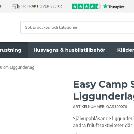
TI
FRI FRAKT
ÖVER 500 KR
rustning
Husvagns & husbilstillbehör
Kläde
.0 cm Liggunderlag
Easy Camp S
Liggunderla
ARTIKELNUMMER:
OAS300076
Självuppblåsande liggunder
andra friluftsaktiviteter där