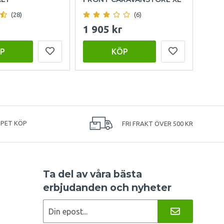
(28)
(6)
1 905 kr
15 
P
KÖP
PPET KÖP
FRI FRAKT ÖVER 500 KR
Ta del av våra bästa
erbjudanden och nyheter