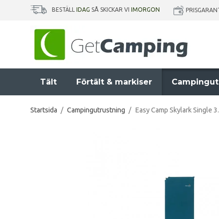
BESTÄLL
IDAG
SÅ SKICKAR VI
IMORGON
PRISGARAN
Tält
Förtält & markiser
Campingut
Startsida
/
Campingutrustning
/
Easy Camp Skylark Single 3