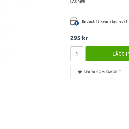
LÄS MER
Endast få kvar i lagret (1 
295 kr
LÄGG I
SPARA SOM FAVORIT