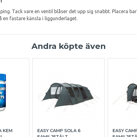
m
ing. Tack vare en ventil blåser det upp sig snabbt. Placera ba
få en fastare känsla i liggunderlaget.
Andra köpte även
A KEM
EASY CAMP SOLA 6
EASY CAM
EL
FAMILJETÄLT
FAMILJET