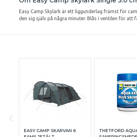
Om Easy Camp Skylark Single 3.0 c
Easy Camp Skylark är ett liggunderlag främst för camp
den sig själv på några minuter. Blås i ventilen för att 
EASY CAMP SKARVAN 6
THETFORD AQU
FAMILJETÄLT
SANERINGSMED