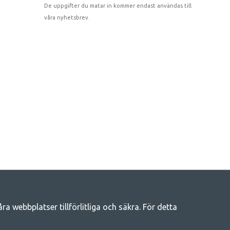
De uppgifter du matar in kommer endast användas till
våra nyhetsbrev.
 webbplatser tillförlitliga och säkra. För detta
eliv
llt du behöver av campingtillbehör hos oss. Vi tycker att alla ska ha