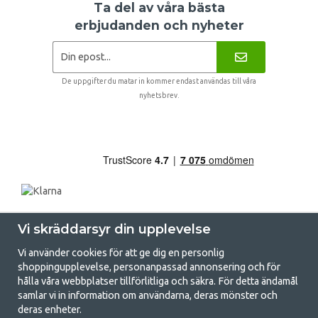
Ta del av våra bästa
erbjudanden och nyheter
De uppgifter du matar in kommer endast användas till våra
nyhetsbrev.
Vi skräddarsyr din upplevelse
Vi använder cookies för att ge dig en personlig
shoppingupplevelse, personanpassad annonsering och för
hålla våra webbplatser tillförlitliga och säkra. För detta ändamål
samlar vi in information om användarna, deras mönster och
GetCamping.se - Din butik för camping
deras enheter.