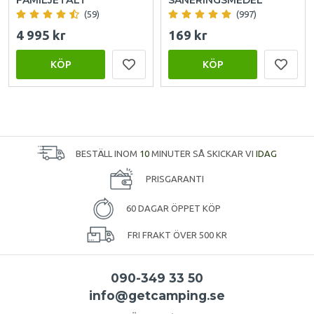
(59)
(997)
4 995 kr
169 kr
KÖP
KÖP
BESTÄLL INOM
10
MINUTER SÅ SKICKAR VI
IDAG
PRISGARANTI
60 DAGAR ÖPPET KÖP
FRI FRAKT ÖVER 500 KR
090-349 33 50
info@getcamping.se