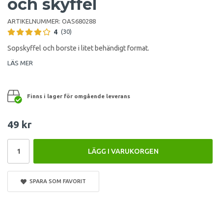
och skyffel
ARTIKELNUMMER:
OAS680288
4
(30)
Sopskyffel och borste i litet behändigt format.
LÄS MER
Finns i lager för omgående leverans
49 kr
LÄGG I VARUKORGEN
SPARA SOM FAVORIT