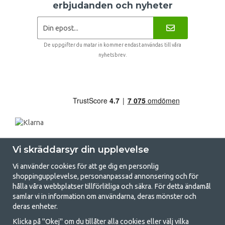
erbjudanden och nyheter
De uppgifter du matar in kommer endast användas till våra
nyhetsbrev.
Vi skräddarsyr din upplevelse
Vi använder cookies för att ge dig en personlig
shoppingupplevelse, personanpassad annonsering och för
hålla våra webbplatser tillförlitliga och säkra. För detta ändamål
samlar vi in information om användarna, deras mönster och
GetCamping.se - Din butik för camping
deras enheter.
och uteliv
Klicka på "Okej" om du tillåter alla cookies eller välj vilka