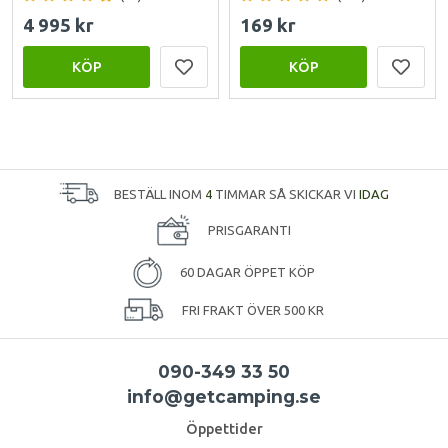
4 995 kr
169 kr
KÖP
KÖP
BESTÄLL INOM
4
TIMMAR SÅ SKICKAR VI
IDAG
PRISGARANTI
60 DAGAR ÖPPET KÖP
FRI FRAKT ÖVER 500 KR
090-349 33 50
info@getcamping.se
Öppettider