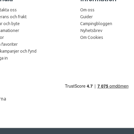
takta oss
Om oss
rans och frakt
Guider
r och byte
Campingbloggen
lamationer
Nyhetsbrev
kor
Om Cookies
 favoriter
 kampanjer och fynd
a in