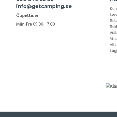
info@getcamping.se
Kon
Leve
Öppettider
Retu
Mån-Fre 09:00-17:00
Rek
Vill
Mina
Alla
Logg