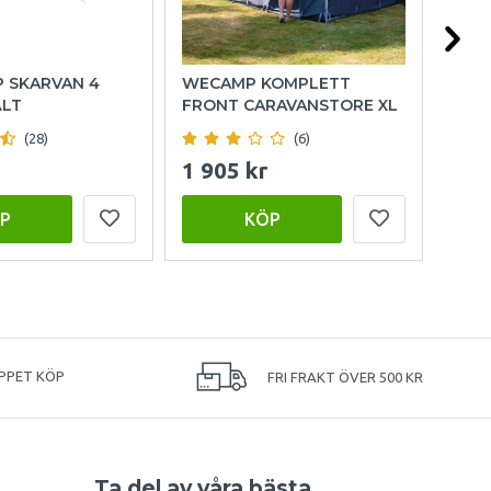
P SKARVAN 4
WECAMP KOMPLETT
HOL
ÄLT
FRONT CARAVANSTORE XL
(28)
(6)
1 905 kr
999
P
KÖP
PPET KÖP
FRI FRAKT ÖVER 500 KR
Ta del av våra bästa