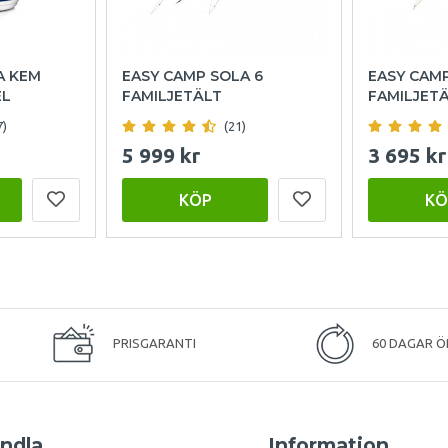
A KEM
EASY CAMP SOLA 6
EASY CAM
EL
FAMILJETÄLT
FAMILJET
7)
(21)
5 999 kr
3 695 kr
KÖP
KÖ
PRISGARANTI
60 DAGAR Ö
ndla
Information