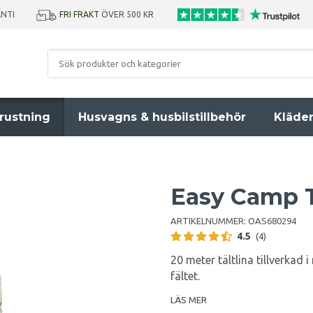
ANTI
FRI FRAKT
ÖVER 500 KR
rustning
Husvagns & husbilstillbehör
Kläde
Easy Camp T
ARTIKELNUMMER:
OAS680294
4.5
(4)
20 meter tältlina tillverkad 
fältet.
LÄS MER