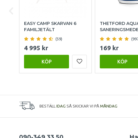
EASY CAMP SKARVAN 6
THETFORD AQU
FAMILJETÄLT
SANERINGSMED
(59)
(99
4 995 kr
169 kr
KÖP
KÖP
BESTÄLL
IDAG
SÅ SKICKAR VI PÅ
MÅNDAG
090-349 33 50
Ha