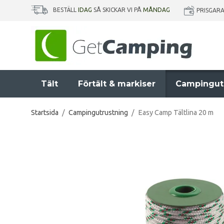
BESTÄLL
IDAG
SÅ SKICKAR VI PÅ
MÅNDAG
PRISGAR
Tält
Förtält & markiser
Campingut
Startsida
/
Campingutrustning
/
Easy Camp Tältlina 20 m