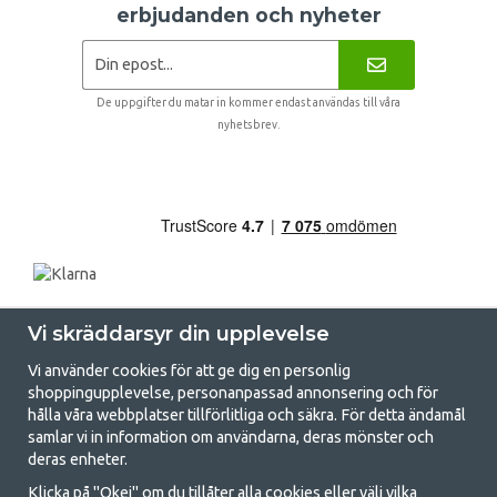
erbjudanden och nyheter
De uppgifter du matar in kommer endast användas till våra
nyhetsbrev.
Vi skräddarsyr din upplevelse
Vi använder cookies för att ge dig en personlig
shoppingupplevelse, personanpassad annonsering och för
hålla våra webbplatser tillförlitliga och säkra. För detta ändamål
samlar vi in information om användarna, deras mönster och
GetCamping.se - Din butik för camping
deras enheter.
och uteliv
Klicka på "Okej" om du tillåter alla cookies eller välj vilka