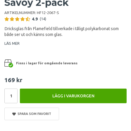
Savoy 2-pack
ARTIKELNUMMER:
HF12-2067-S
4.9
(14)
Dricksglas från Flamefield tillverkade i tåligt polykarbonat som
både ser ut och känns som glas.
LÄS MER
Finns i lager för omgående leverans
169 kr
LÄGG I VARUKORGEN
SPARA SOM FAVORIT