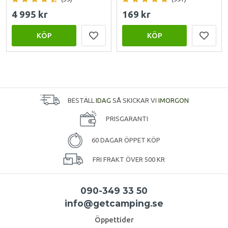
4 995 kr
169 kr
KÖP
KÖP
BESTÄLL
IDAG
SÅ SKICKAR VI
IMORGON
PRISGARANTI
60 DAGAR ÖPPET KÖP
FRI FRAKT ÖVER 500 KR
090-349 33 50
info@getcamping.se
Öppettider