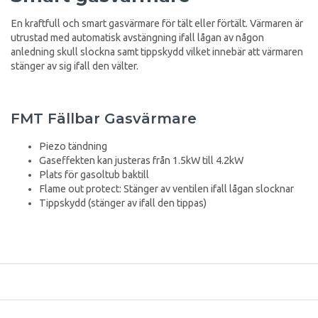
En kraftfull och smart gasvärmare för tält eller förtält. Värmaren är
utrustad med automatisk avstängning ifall lågan av någon
anledning skull slockna samt tippskydd vilket innebär att värmaren
stänger av sig ifall den välter.
FMT Fällbar Gasvärmare
Piezo tändning
Gaseffekten kan justeras från 1.5kW till 4.2kW
Plats för gasoltub baktill
Flame out protect: Stänger av ventilen ifall lågan slocknar
Tippskydd (stänger av ifall den tippas)