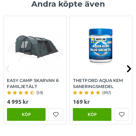
Andra köpte även
EASY CAMP SKARVAN 6
THETFORD AQUA KEM
FAMILJETÄLT
SANERINGSMEDEL
(59)
(997)
4 995 kr
169 kr
KÖP
KÖP