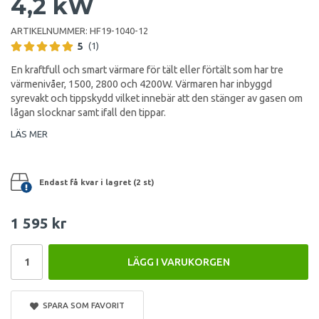
4,2 kW
ARTIKELNUMMER:
HF19-1040-12
5
(1)
En kraftfull och smart värmare för tält eller förtält som har tre
värmenivåer, 1500, 2800 och 4200W. Värmaren har inbyggd
syrevakt och tippskydd vilket innebär att den stänger av gasen om
lågan slocknar samt ifall den tippar.
LÄS MER
Endast få kvar i lagret (2 st)
1 595 kr
LÄGG I VARUKORGEN
SPARA SOM FAVORIT