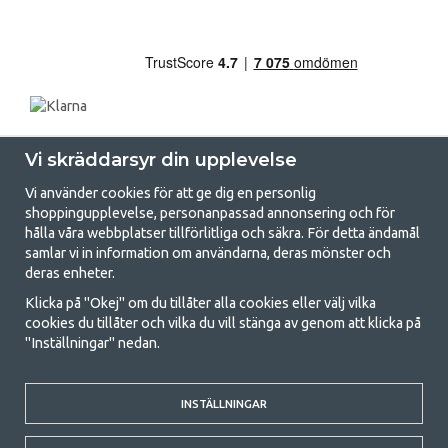
Vi skräddarsyr din upplevelse
Vi använder cookies för att ge dig en personlig
shoppingupplevelse, personanpassad annonsering och för
hålla våra webbplatser tillförlitliga och säkra. För detta ändamål
samlar vi in information om användarna, deras mönster och
GetCamping.se - Din butik för camping
deras enheter.
och uteliv
Klicka på "Okej" om du tillåter alla cookies eller välj vilka
cookies du tillåter och vilka du vill stänga av genom att klicka på
Att campa kan antingen vara en livsstil eller ett sätt att samla familjen
"Inställningar" nedan.
för ett gemensamt äventyr. Oavsett vilken kategori du tillhör hittar du
allt du behöver av campingtillbehör hos oss. Vi tycker att alla ska ha råd
med att campa så därför erbjuder vi riktigt bra priser på familjetält,
husvagnstält och all annan utrustning för camping och friluftsliv. Vårt
INSTÄLLNINGAR
mål är att i varje priskategori erbjuda den bästa campingutrustningen
gällande kvalitet och funktionalitet. Ta gärna kontakt med oss om det