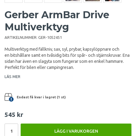
Gerber ArmBar Drive
Multiverktyg
ARTIKELNUMMER:
GER-1052451
Multiverktyg med fällkniv, sax, syl, prybar, kapsylöppnare och
en bitshållare samt en tvåsidig bits för spår- och stjärnskruvar. Ena
sidan har även en slagyta som fungerar som en enkel hammare.
Perfekt för bilen eller campingresan.
LÄS MER
Endast få kvar i lagret (1 st)
545 kr
LÄGG I VARUKORGEN