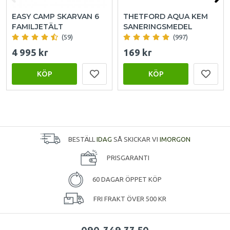
EASY CAMP SKARVAN 6
THETFORD AQUA KEM
FAMILJETÄLT
SANERINGSMEDEL
(59)
(997)
4 995 kr
169 kr
KÖP
KÖP
BESTÄLL
IDAG
SÅ SKICKAR VI
IMORGON
PRISGARANTI
60 DAGAR ÖPPET KÖP
FRI FRAKT ÖVER 500 KR