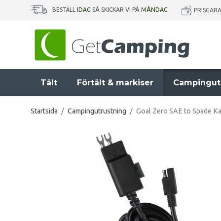
BESTÄLL
IDAG
SÅ SKICKAR VI PÅ
MÅNDAG
PRISGAR
Tält
Förtält & markiser
Campingut
Startsida
/
Campingutrustning
/
Goal Zero SAE to Spade Ka