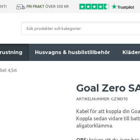
ANTI
FRI FRAKT
ÖVER 500 KR
rustning
Husvagns & husbilstillbehör
Kläde
bel 4,5m
Goal Zero S
ARTIKELNUMMER:
GZ98370
Kabel för att koppla din Goal
Koppla sedan vidare till batte
aligatorklämma.