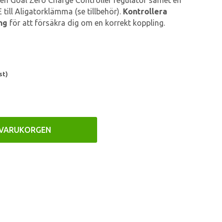
 en Goal Zero Charge Controller regulator samet en
 till Aligatorklämma (se tillbehör).
Kontrollera
ng
för att försäkra dig om en korrekt koppling.
st)
 VARUKORGEN