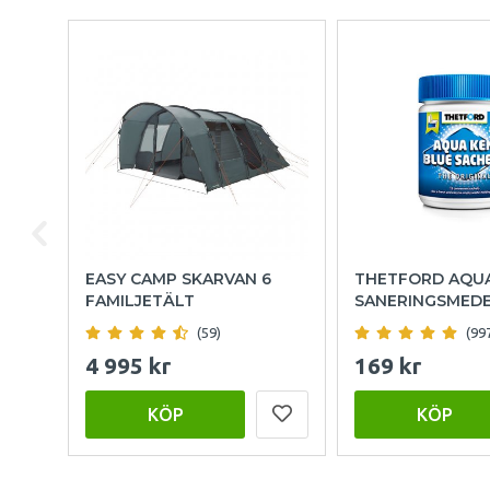
EASY CAMP SKARVAN 6
THETFORD AQU
FAMILJETÄLT
SANERINGSMED
(59)
(99
4 995 kr
169 kr
KÖP
KÖP