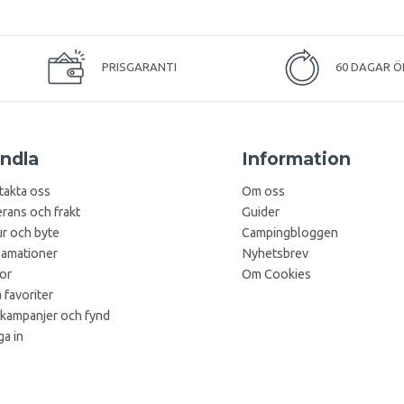
PRISGARANTI
60 DAGAR Ö
ndla
Information
takta oss
Om oss
rans och frakt
Guider
r och byte
Campingbloggen
lamationer
Nyhetsbrev
kor
Om Cookies
 favoriter
 kampanjer och fynd
a in