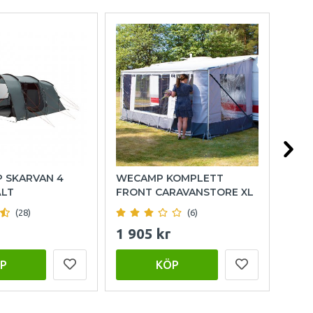
P SKARVAN 4
WECAMP KOMPLETT
HOL
ÄLT
FRONT CARAVANSTORE XL
(28)
(6)
1 905 kr
999
P
KÖP