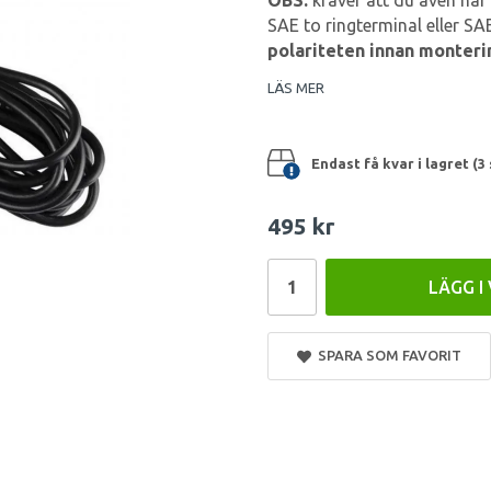
OBS:
kräver att du även har
SAE to ringterminal eller SAE
polariteten innan monteri
LÄS MER
Endast få kvar i lagret (3 
495 kr
LÄGG I
SPARA SOM FAVORIT