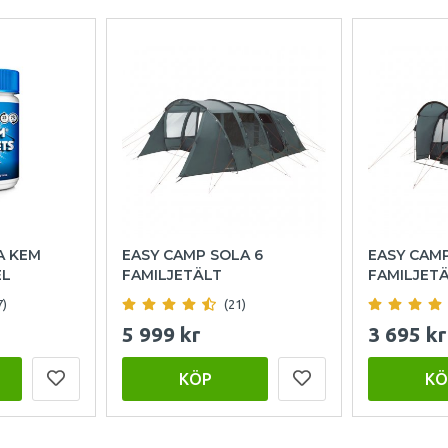
A KEM
EASY CAMP SOLA 6
EASY CAM
EL
FAMILJETÄLT
FAMILJET
7)
(21)
5 999 kr
3 695 kr
KÖP
KÖ