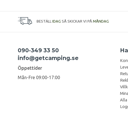
BESTÄLL
IDAG
SÅ SKICKAR VI PÅ
MÅNDAG
090-349 33 50
Ha
info@getcamping.se
Kon
Leve
Öppettider
Retu
Mån-Fre 09:00-17:00
Rek
Vill
Mina
Alla
Logg