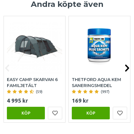
Andra köpte även
EASY CAMP SKARVAN 6
THETFORD AQUA KEM
FAMILJETÄLT
SANERINGSMEDEL
(59)
(997)
4 995 kr
169 kr
KÖP
KÖP