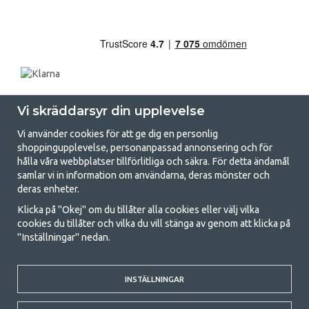
Vi skräddarsyr din upplevelse
Vi använder cookies för att ge dig en personlig
shoppingupplevelse, personanpassad annonsering och för
hålla våra webbplatser tillförlitliga och säkra. För detta ändamål
samlar vi in information om användarna, deras mönster och
GetCamping.se - Din butik för camping
deras enheter.
och uteliv
Klicka på "Okej" om du tillåter alla cookies eller välj vilka
cookies du tillåter och vilka du vill stänga av genom att klicka på
Att campa kan antingen vara en livsstil eller ett sätt att samla familjen
"Inställningar" nedan.
för ett gemensamt äventyr. Oavsett vilken kategori du tillhör hittar du
allt du behöver av campingtillbehör hos oss. Vi tycker att alla ska ha råd
med att campa så därför erbjuder vi riktigt bra priser på familjetält,
husvagnstält och all annan utrustning för camping och friluftsliv. Vårt
INSTÄLLNINGAR
mål är att i varje priskategori erbjuda den bästa campingutrustningen
gällande kvalitet och funktionalitet. Ta gärna kontakt med oss om det