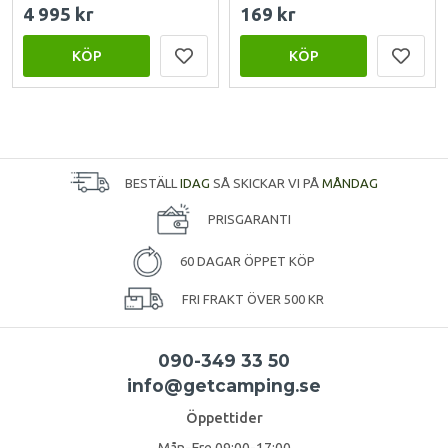
4 995 kr
169 kr
KÖP
KÖP
BESTÄLL
IDAG
SÅ SKICKAR VI PÅ
MÅNDAG
PRISGARANTI
60 DAGAR ÖPPET KÖP
FRI FRAKT ÖVER 500 KR
090-349 33 50
info@getcamping.se
Öppettider
Mån-Fre 09:00-17:00