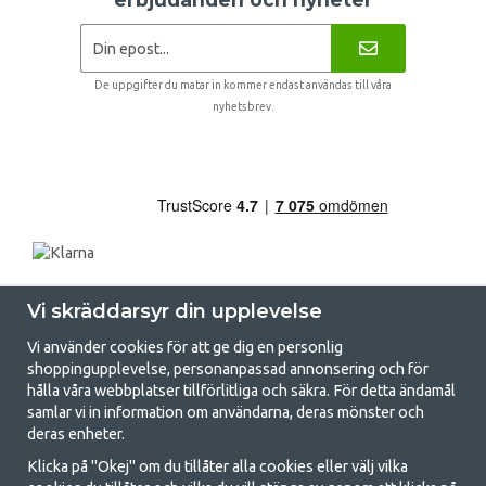
De uppgifter du matar in kommer endast användas till våra
nyhetsbrev.
Vi skräddarsyr din upplevelse
Vi använder cookies för att ge dig en personlig
shoppingupplevelse, personanpassad annonsering och för
hålla våra webbplatser tillförlitliga och säkra. För detta ändamål
samlar vi in information om användarna, deras mönster och
GetCamping.se - Din butik för camping
deras enheter.
och uteliv
Klicka på "Okej" om du tillåter alla cookies eller välj vilka