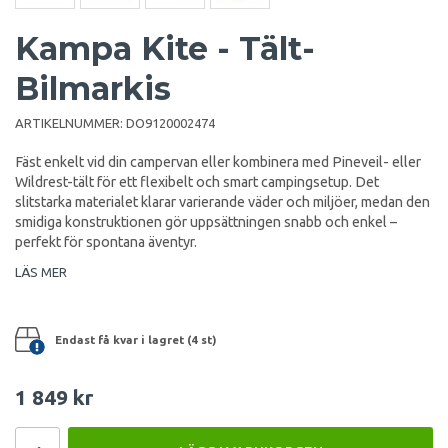
Kampa Kite - Tält-
Bilmarkis
ARTIKELNUMMER:
DO9120002474
Fäst enkelt vid din campervan eller kombinera med Pineveil- eller
Wildrest-tält för ett flexibelt och smart campingsetup. Det
slitstarka materialet klarar varierande väder och miljöer, medan den
smidiga konstruktionen gör uppsättningen snabb och enkel –
perfekt för spontana äventyr.
LÄS MER
Endast få kvar i lagret (4 st)
1 849 kr