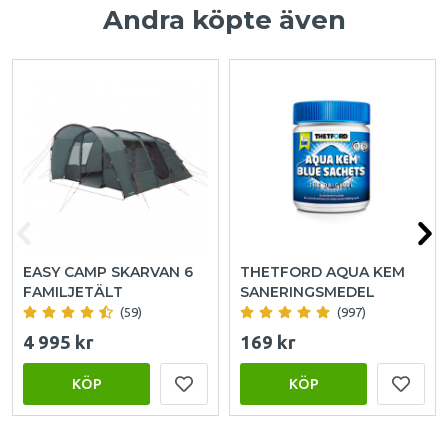
Andra köpte även
EASY CAMP SKARVAN 6
THETFORD AQUA KEM
FAMILJETÄLT
SANERINGSMEDEL
(59)
(997)
4 995 kr
169 kr
KÖP
KÖP