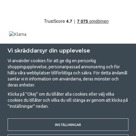
Vi skräddarsyr din upplevelse
Vi använder cookies för att ge dig en personlig
shoppingupplevelse, personanpassad annonsering och för
hålla våra webbplatser tillförlitliga och säkra. För detta ändamål
samlar vi in information om användarna, deras mönster och
GetCamping.se - Din butik för camping
deras enheter.
och uteliv
Klicka på "Okej" om du tillåter alla cookies eller välj vilka
cookies du tillåter och vilka du vill stänga av genom att klicka på
Att campa kan antingen vara en livsstil eller ett sätt att samla familjen
"Inställningar" nedan.
för ett gemensamt äventyr. Oavsett vilken kategori du tillhör hittar du
allt du behöver av campingtillbehör hos oss. Vi tycker att alla ska ha råd
med att campa så därför erbjuder vi riktigt bra priser på familjetält,
husvagnstält och all annan utrustning för camping och friluftsliv. Vårt
INSTÄLLNINGAR
mål är att i varje priskategori erbjuda den bästa campingutrustningen
gällande kvalitet och funktionalitet. Ta gärna kontakt med oss om det