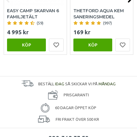
EASY CAMP SKARVAN 6
THETFORD AQUA KEM
FAMILJETÄLT
SANERINGSMEDEL
(59)
(997)
4 995 kr
169 kr
KÖP
KÖP
BESTÄLL
IDAG
SÅ SKICKAR VI PÅ
MÅNDAG
PRISGARANTI
60 DAGAR ÖPPET KÖP
FRI FRAKT ÖVER 500 KR