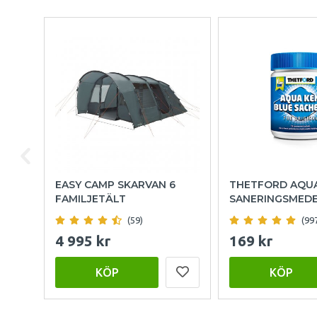
EASY CAMP SKARVAN 6
THETFORD AQU
FAMILJETÄLT
SANERINGSMED
(59)
(99
4 995 kr
169 kr
KÖP
KÖP