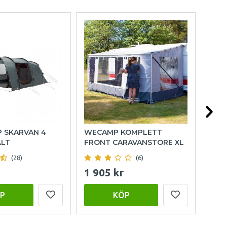
P SKARVAN 4
WECAMP KOMPLETT
HOL
ÄLT
FRONT CARAVANSTORE XL
(28)
(6)
1 905 kr
999
P
KÖP