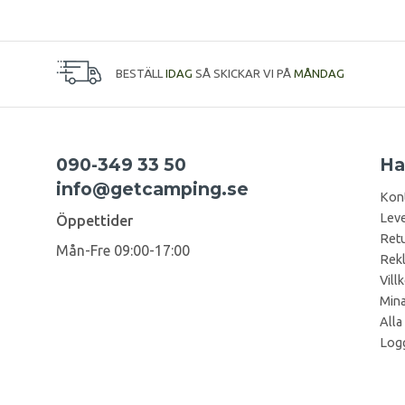
BESTÄLL
IDAG
SÅ SKICKAR VI PÅ
MÅNDAG
090-349 33 50
Ha
info@getcamping.se
Kon
Leve
Öppettider
Retu
Mån-Fre 09:00-17:00
Rek
Vill
Mina
Alla
Logg