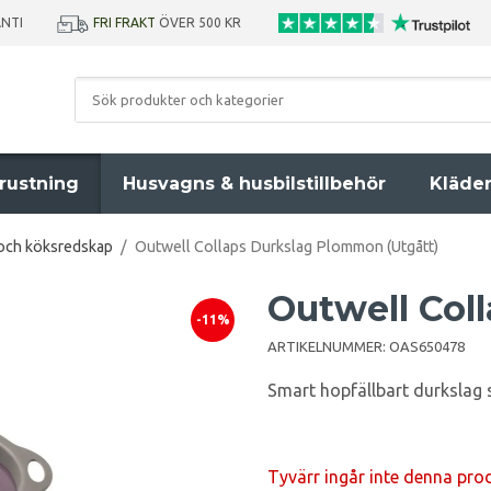
ANTI
FRI FRAKT
ÖVER 500 KR
rustning
Husvagns & husbilstillbehör
Kläde
 och köksredskap
/
Outwell Collaps Durkslag Plommon (Utgått)
Outwell Col
-11%
ARTIKELNUMMER:
OAS650478
Smart hopfällbart durkslag 
Tyvärr ingår inte denna produk