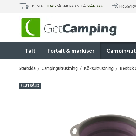
BESTÄLL
IDAG
SÅ SKICKAR VI PÅ
MÅNDAG
PRISGAR
Tält
Förtält & markiser
Campingut
Startsida
/
Campingutrustning
/
Köksutrustning
/
Bestick
SLUTSÅLD