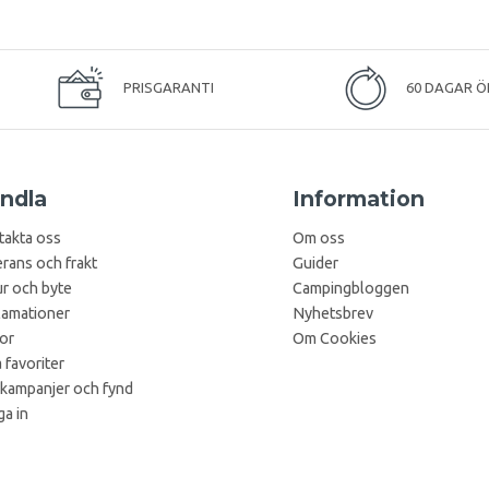
PRISGARANTI
60 DAGAR Ö
ndla
Information
takta oss
Om oss
rans och frakt
Guider
r och byte
Campingbloggen
lamationer
Nyhetsbrev
kor
Om Cookies
 favoriter
 kampanjer och fynd
a in