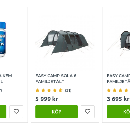
A KEM
EASY CAMP SOLA 6
EASY CAM
EL
FAMILJETÄLT
FAMILJET
7)
(21)
5 999 kr
3 695 kr
KÖP
KÖ