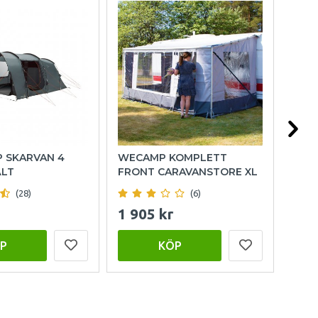
P SKARVAN 4
WECAMP KOMPLETT
HOL
ÄLT
FRONT CARAVANSTORE XL
(28)
(6)
1 905 kr
999
P
KÖP