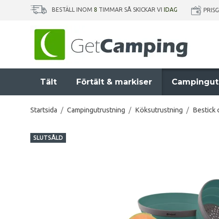
BESTÄLL INOM
8
TIMMAR SÅ SKICKAR VI
IDAG
PRIS
Tält
Förtält & markiser
Campingut
Startsida
/
Campingutrustning
/
Köksutrustning
/
Bestick
SLUTSÅLD