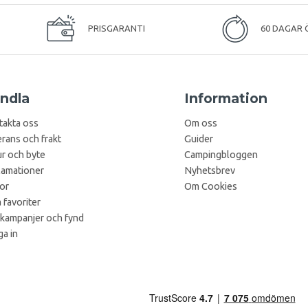
PRISGARANTI
60 DAGAR 
ndla
Information
takta oss
Om oss
rans och frakt
Guider
r och byte
Campingbloggen
lamationer
Nyhetsbrev
kor
Om Cookies
 favoriter
 kampanjer och fynd
a in