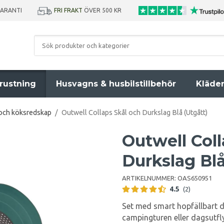
GARANTI
FRI FRAKT
ÖVER 500 KR
rustning
Husvagns & husbilstillbehör
Kläde
 och köksredskap
/
Outwell Collaps Skål och Durkslag Blå (Utgått)
Outwell Col
Durkslag Bl
ARTIKELNUMMER:
OAS650951
4.5
(2)
Set med smart hopfällbart du
campingturen eller dagsutfl