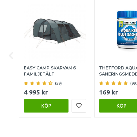
EASY CAMP SKARVAN 6
THETFORD AQU
FAMILJETÄLT
SANERINGSMED
(59)
(99
4 995 kr
169 kr
KÖP
KÖP