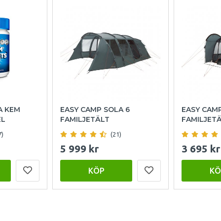
A KEM
EASY CAMP SOLA 6
EASY CAM
EL
FAMILJETÄLT
FAMILJET
7)
(21)
5 999 kr
3 695 kr
KÖP
KÖ