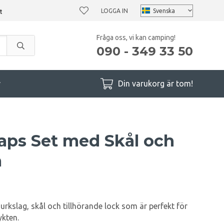
LOGGA IN
Fråga oss, vi kan camping!
090 - 349 33 50
r
Din varukorg är tom!
laps Set med Skål och
å
rkslag, skål och tillhörande lock som är perfekt för
ykten.