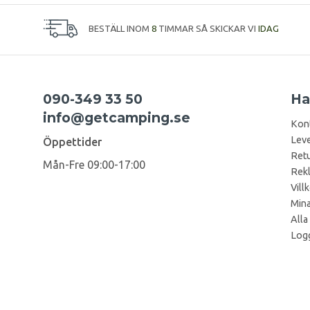
BESTÄLL INOM
8
TIMMAR SÅ SKICKAR VI
IDAG
090-349 33 50
Ha
info@getcamping.se
Kon
Leve
Öppettider
Retu
Mån-Fre 09:00-17:00
Rek
Vill
Mina
Alla
Logg