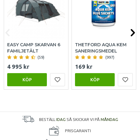
EASY CAMP SKARVAN 6
THETFORD AQUA KEM
FAMILJETÄLT
SANERINGSMEDEL
(59)
(997)
4 995 kr
169 kr
KÖP
KÖP
BESTÄLL
IDAG
SÅ SKICKAR VI PÅ
MÅNDAG
PRISGARANTI