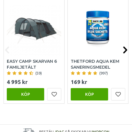
EASY CAMP SKARVAN 6
THETFORD AQUA KEM
FAMILJETÄLT
SANERINGSMEDEL
(59)
(997)
4 995 kr
169 kr
KÖP
KÖP
BESTÄLL
IDAG
SÅ SKICKAR VI
IMORGON