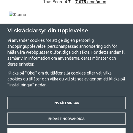
Vi skräddarsyr din upplevelse
Vi använder cookies för att ge dig en personlig
shoppingupplevelse, personanpassad annonsering och för
hålla våra webbplatser tillförlitliga och säkra. För detta ändamål
samlar vi in information om användarna, deras mönster och
GetCamping.se - Din butik för camping
deras enheter.
och uteliv
Klicka på "Okej" om du tillåter alla cookies eller välj vilka
cookies du tillåter och vilka du vill stänga av genom att klicka på
Att campa kan antingen vara en livsstil eller ett sätt att samla familjen
"Inställningar" nedan.
för ett gemensamt äventyr. Oavsett vilken kategori du tillhör hittar du
allt du behöver av campingtillbehör hos oss. Vi tycker att alla ska ha råd
med att campa så därför erbjuder vi riktigt bra priser på familjetält,
husvagnstält och all annan utrustning för camping och friluftsliv. Vårt
INSTÄLLNINGAR
mål är att i varje priskategori erbjuda den bästa campingutrustningen
gällande kvalitet och funktionalitet. Ta gärna kontakt med oss om det
ENDAST NÖDVÄNDIGA
är något du saknar eller vill veta mer om.
© 2020 GetCamping. All rights reserved.