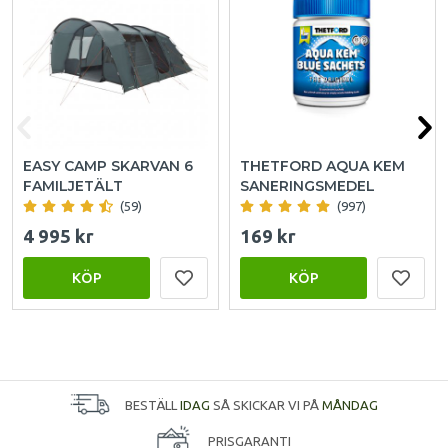
EASY CAMP SKARVAN 6
THETFORD AQUA KEM
FAMILJETÄLT
SANERINGSMEDEL
(59)
(997)
4 995 kr
169 kr
KÖP
KÖP
BESTÄLL
IDAG
SÅ SKICKAR VI PÅ
MÅNDAG
PRISGARANTI