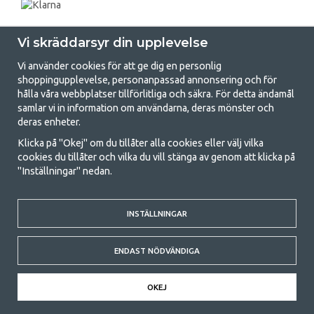
Vi skräddarsyr din upplevelse
Vi använder cookies för att ge dig en personlig
shoppingupplevelse, personanpassad annonsering och för
hålla våra webbplatser tillförlitliga och säkra. För detta ändamål
samlar vi in information om användarna, deras mönster och
GetCamping.se - Din butik för camping
deras enheter.
och uteliv
Klicka på "Okej" om du tillåter alla cookies eller välj vilka
cookies du tillåter och vilka du vill stänga av genom att klicka på
Att campa kan antingen vara en livsstil eller ett sätt att samla familjen
"Inställningar" nedan.
för ett gemensamt äventyr. Oavsett vilken kategori du tillhör hittar du
allt du behöver av campingtillbehör hos oss. Vi tycker att alla ska ha råd
med att campa så därför erbjuder vi riktigt bra priser på familjetält,
husvagnstält och all annan utrustning för camping och friluftsliv. Vårt
INSTÄLLNINGAR
mål är att i varje priskategori erbjuda den bästa campingutrustningen
gällande kvalitet och funktionalitet. Ta gärna kontakt med oss om det
ENDAST NÖDVÄNDIGA
är något du saknar eller vill veta mer om.
© 2020 GetCamping. All rights reserved.
OKEJ