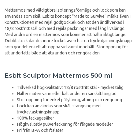
Mattermos med väldigt bra isoleringsförmåga och lock som kan
användas som skål. Esbits koncept "Made to Survive" märks även i
konstruktionen med rejäl godtjocklek och att den är tillverkad i
18/8 rostfritt stål och med rejäla packningar med lång livslängd.
Med andra ord en mattermos som kommer att hålla riktigt länge.
Dubbla lock där det innre locket även har en tryckutjämningsknapp
som gör det enkelt att öppna vid varmt innehåll. Stor öppning för
att underlätta både att äta ur den och rengöra den.
Esbit Sculptor Mattermos 500 ml
Tillverkad högkvalitativt 18/8 rostfritt stål - mycket tålig
Håller maten varm eller kall under en särskilt lång tid
Stor öppning för enkel påfyllning, ätning och rengöring
Lock kan användas som skål, stängning med
tryckavlastningsknapp
100% läckagesäker
Högkvalitativ pulverlackering för färgade modeller
Fri från BPA och ftalater