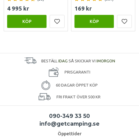
4 995 kr
169 kr
KÖP
KÖP
BESTÄLL
IDAG
SÅ SKICKAR VI
IMORGON
PRISGARANTI
60 DAGAR ÖPPET KÖP
FRI FRAKT ÖVER 500 KR
090-349 33 50
info@getcamping.se
Öppettider