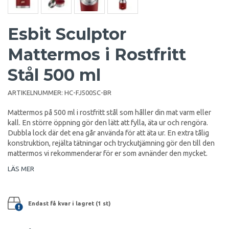
Esbit Sculptor
Mattermos i Rostfritt
Stål 500 ml
ARTIKELNUMMER:
HC-FJ500SC-BR
Mattermos på 500 ml i rostfritt stål som håller din mat varm eller
kall. En större öppning gör den lätt att fylla, äta ur och rengöra.
Dubbla lock där det ena går använda för att äta ur. En extra tålig
konstruktion, rejälta tätningar och tryckutjämning gör den till den
mattermos vi rekommenderar för er som avnänder den mycket.
LÄS MER
Endast få kvar i lagret (1 st)