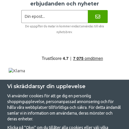
erbjudanden och nyheter
De uppgifter du matar in kommer endast användas till våra
nyhetsbrev.
Vi skräddarsyr din upplevelse
Vi använder cookies för att ge dig en personlig
shoppingupplevelse, personanpassad annonsering och för
hålla våra webbplatser tillförlitliga och säkra. För detta ändamål
samlar vi in information om användarna, deras mönster och
GetCamping.se - Din butik för camping
deras enheter.
och uteliv
Klicka på "Okej" om du tillåter alla cookies eller välj vilka