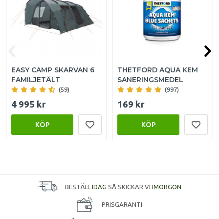
EASY CAMP SKARVAN 6
THETFORD AQUA KEM
FAMILJETÄLT
SANERINGSMEDEL
(59)
(997)
4 995 kr
169 kr
KÖP
KÖP
BESTÄLL
IDAG
SÅ SKICKAR VI
IMORGON
PRISGARANTI