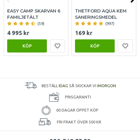
EASY CAMP SKARVAN 6
THETFORD AQUA KEM
FAMILJETÄLT
SANERINGSMEDEL
(59)
(997)
4 995 kr
169 kr
KÖP
KÖP
BESTÄLL
IDAG
SÅ SKICKAR VI
IMORGON
PRISGARANTI
60 DAGAR ÖPPET KÖP
FRI FRAKT ÖVER 500 KR