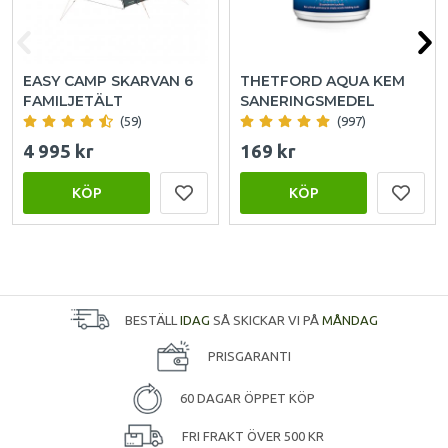
EASY CAMP SKARVAN 6
THETFORD AQUA KEM
FAMILJETÄLT
SANERINGSMEDEL
(59)
(997)
4 995 kr
169 kr
KÖP
KÖP
BESTÄLL
IDAG
SÅ SKICKAR VI PÅ
MÅNDAG
PRISGARANTI
60 DAGAR ÖPPET KÖP
FRI FRAKT ÖVER 500 KR