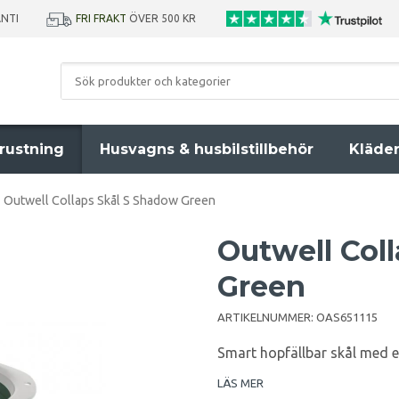
ANTI
FRI FRAKT
ÖVER 500 KR
rustning
Husvagns & husbilstillbehör
Kläde
Outwell Collaps Skål S Shadow Green
Outwell Col
Green
ARTIKELNUMMER:
OAS651115
Smart hopfällbar skål med e
LÄS MER