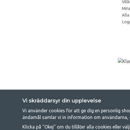
Vill
Mina
Alla
Logg
Vi skräddarsyr din upplevelse
Vi använder cookies för att ge dig en personlig sho
Get
ändamål samlar vi in information om användarna, 
Att campa kan antingen vara en livsstil eller ett sätt att samla fam
Klicka på "Okej" om du tillåter alla cookies eller väl
råd med att campa så därför erbjuder vi riktigt bra priser