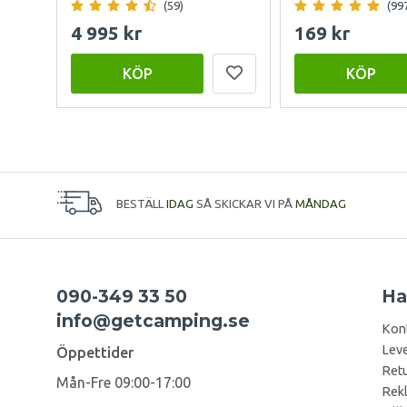
(59)
(99
4 995 kr
169 kr
KÖP
KÖP
BESTÄLL
IDAG
SÅ SKICKAR VI PÅ
MÅNDAG
090-349 33 50
Ha
info@getcamping.se
Kon
Leve
Öppettider
Retu
Mån-Fre 09:00-17:00
Rek