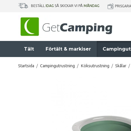
BESTÄLL
IDAG
SÅ SKICKAR VI PÅ
MÅNDAG
PRISGAR
Tält
Förtält & markiser
Campingut
Startsida
/
Campingutrustning
/
Köksutrustning
/
Skålar
/