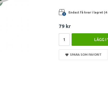
Endast få kvar i lagret (4 
79 kr
LÄGG I
SPARA SOM FAVORIT