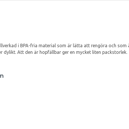
verkad i BPA-fria material som är lätta att rengöra och som äve
ler dylikt. Att den är hopfällbar ger en mycket liten packstorlek.
en