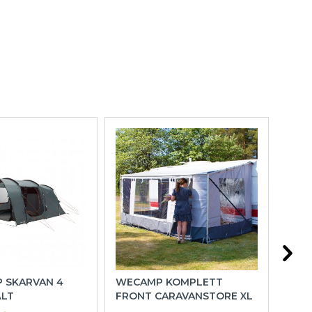
P SKARVAN 4
WECAMP KOMPLETT
OUT
ÄLT
FRONT CARAVANSTORE XL
FAM