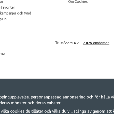
kor
Om Cookies
 favoriter
 kampanjer och fynd
a in
ppingupplevelse, personanpassad annonsering och för hålla våra
Camping.se - Din butik för camping och ut
deras mönster och deras enheter.
iljen för ett gemensamt äventyr. Oavsett vilken kategori du tillhör hittar du a
j vilka cookies du tillåter och vilka du vill stänga av genom att
 på familjetält, husvagnstält och all annan utrustning för camping och frilufts