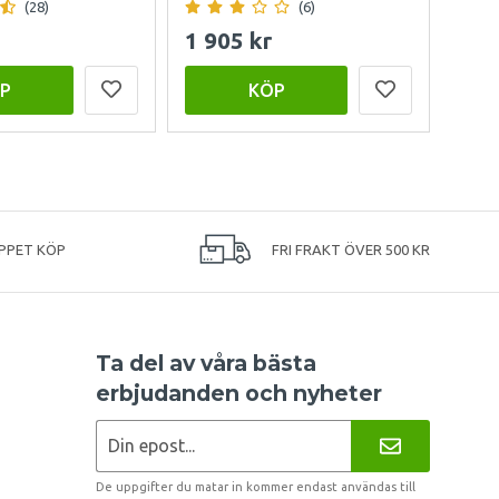
(28)
(6)
1 905 kr
15 
P
KÖP
PPET KÖP
FRI FRAKT ÖVER 500 KR
Ta del av våra bästa
erbjudanden och nyheter
De uppgifter du matar in kommer endast användas till