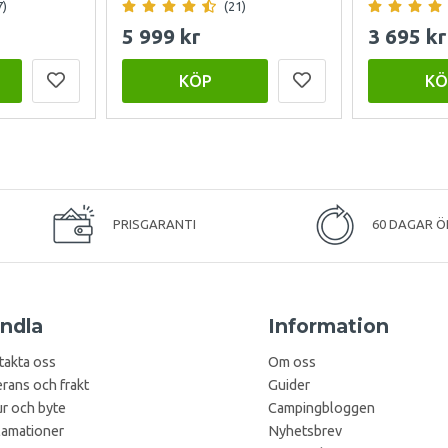
7)
(21)
5 999 kr
3 695 kr
KÖP
KÖ
PRISGARANTI
60 DAGAR Ö
ndla
Information
takta oss
Om oss
rans och frakt
Guider
r och byte
Campingbloggen
lamationer
Nyhetsbrev