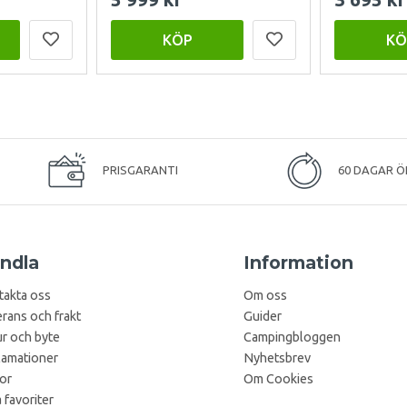
KÖP
KÖ
PRISGARANTI
60 DAGAR Ö
ndla
Information
takta oss
Om oss
rans och frakt
Guider
r och byte
Campingbloggen
lamationer
Nyhetsbrev
kor
Om Cookies
 favoriter