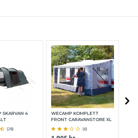
P SKARVAN 4
WECAMP KOMPLETT
HOL
ÄLT
FRONT CARAVANSTORE XL
(28)
(6)
1 905 kr
999