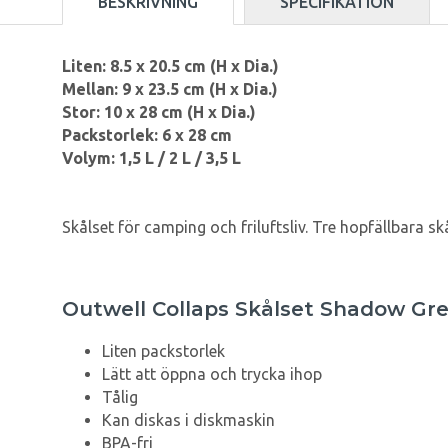
BESKRIVNING
SPECIFIKATION
Liten: 8.5 x 20.5 cm (
H x Dia.)
Mellan: 9 x 23.5 cm (
H x Dia.)
Stor: 10 x 28 cm (
H x Dia.)
Packstorlek: 6 x 28 cm
Volym: 1,5 L / 2 L / 3,5 L
Skålset för camping och friluftsliv. Tre hopfällbara skå
Outwell Collaps Skålset Shadow Gr
Liten packstorlek
Lätt att öppna och trycka ihop
Tålig
Kan diskas i diskmaskin
BPA-fri