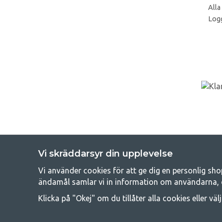
Alla
Logg
Vi skräddarsyr din upplevelse
Vi använder cookies för att ge dig en personlig sho
Get
ändamål samlar vi in information om användarna, 
Att campa kan antingen vara en livsstil eller ett sätt att samla fam
Klicka på "Okej" om du tillåter alla cookies eller väl
råd med att campa så därför erbjuder vi riktigt bra priser
campingutrustningen gälland