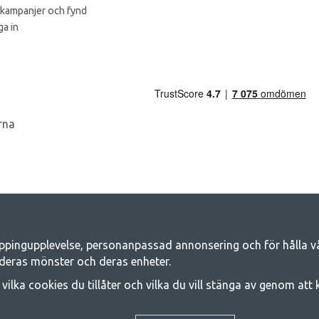
 kampanjer och fynd
a in
ppingupplevelse, personanpassad annonsering och för hålla våra
Camping.se - Din butik för camping och ut
deras mönster och deras enheter.
iljen för ett gemensamt äventyr. Oavsett vilken kategori du tillhör hittar du a
j vilka cookies du tillåter och vilka du vill stänga av genom att
 på familjetält, husvagnstält och all annan utrustning för camping och frilufts
e kvalitet och funktionalitet. Ta gärna kontakt med oss om det är något du sa