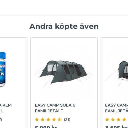
Andra köpte även
A KEM
EASY CAMP SOLA 6
EASY CAM
EL
FAMILJETÄLT
FAMILJET
7)
(21)
5 999 kr
3 695 kr