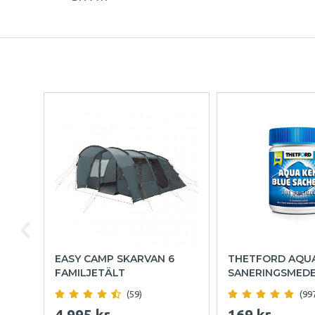
EASY CAMP SKARVAN 6
THETFORD AQU
FAMILJETÄLT
SANERINGSMED
(59)
(99
4 995 kr
169 kr