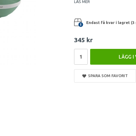
LÄS MER
Endast få kvar i lagret (3 
345 kr
LÄGG I
SPARA SOM FAVORIT