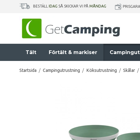
BESTÄLL
IDAG
SÅ SKICKAR VI PÅ
MÅNDAG
PRISGAR
Tält
Förtält & markiser
Campingut
Startsida
/
Campingutrustning
/
Köksutrustning
/
Skålar
/