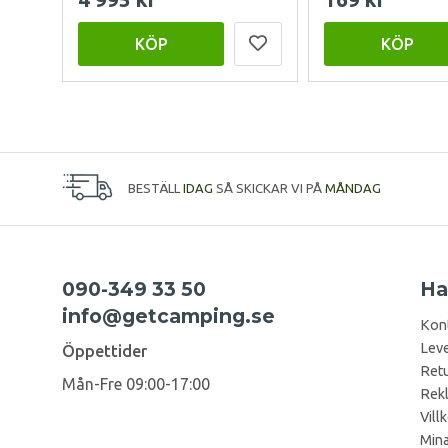
KÖP
KÖP
BESTÄLL
IDAG
SÅ SKICKAR VI PÅ
MÅNDAG
090-349 33 50
Ha
info@getcamping.se
Kon
Leve
Öppettider
Retu
Mån-Fre 09:00-17:00
Rek
Vill
Mina