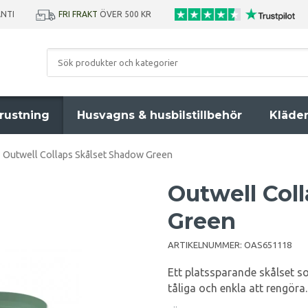
ANTI
FRI FRAKT
ÖVER 500 KR
rustning
Husvagns & husbilstillbehör
Kläde
Outwell Collaps Skålset Shadow Green
Outwell Col
Green
ARTIKELNUMMER:
OAS651118
Ett platssparande skålset s
tåliga och enkla att rengöra.