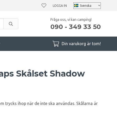
LOGGA IN
Fråga oss, vi kan camping!
090 - 349 33 50
r
Din varukorg är tom!
laps Skålset Shadow
om trycks ihop när de inte ska användas. Skålarna är