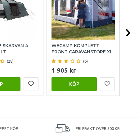
P SKARVAN 4
WECAMP KOMPLETT
HOL
ÄLT
FRONT CARAVANSTORE XL
(28)
(6)
1 905 kr
999
P
KÖP
PPET KÖP
FRI FRAKT ÖVER 500 KR