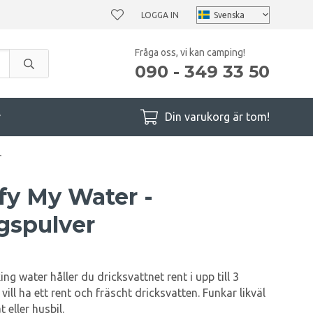
LOGGA IN
Fråga oss, vi kan camping!
090 - 349 33 50
r
Din varukorg är tom!
r
fy My Water -
gspulver
g water håller du dricksvattnet rent i upp till 3
ll ha ett rent och fräscht dricksvatten. Funkar likväl
 eller husbil.