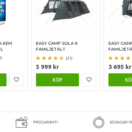
A KEM
EASY CAMP SOLA 6
EASY CAM
EL
FAMILJETÄLT
FAMILJET
7)
(21)
5 999 kr
3 695 kr
KÖP
KÖ
PRISGARANTI
60 DAGAR Ö