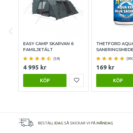
EASY CAMP SKARVAN 6
THETFORD AQU
FAMILJETÄLT
SANERINGSMED
(59)
(99
4 995 kr
169 kr
KÖP
KÖP
BESTÄLL
IDAG
SÅ SKICKAR VI PÅ
MÅNDAG