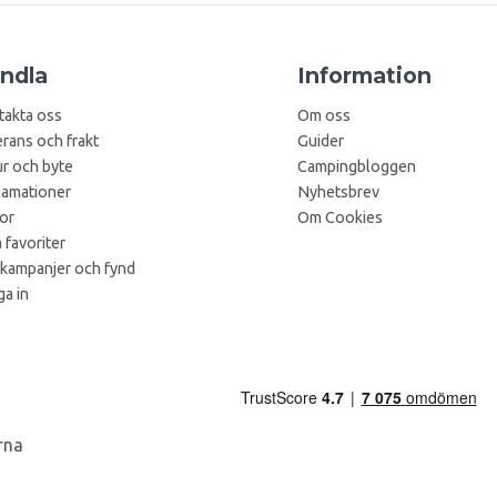
ndla
Information
takta oss
Om oss
rans och frakt
Guider
r och byte
Campingbloggen
lamationer
Nyhetsbrev
kor
Om Cookies
 favoriter
 kampanjer och fynd
a in