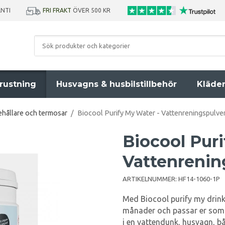
ANTI
FRI FRAKT
ÖVER 500 KR
rustning
Husvagns & husbilstillbehör
Kläde
hållare och termosar
/
Biocool Purify My Water - Vattenreningspulve
Biocool Puri
Vattenrenin
ARTIKELNUMMER:
HF14-1060-1P
Med Biocool purify my drinkin
månader och passar er som vi
i en vattendunk, husvagn, båt