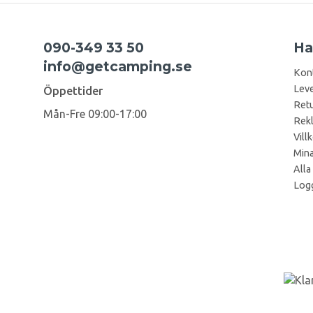
090-349 33 50
Ha
info@getcamping.se
Kon
Leve
Öppettider
Retu
Mån-Fre 09:00-17:00
Rek
Vill
Mina
Alla
Logg