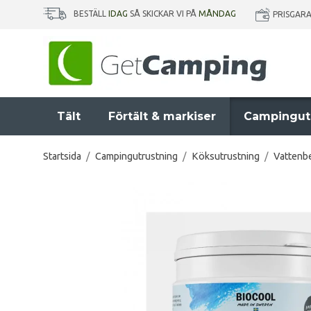
BESTÄLL
IDAG
SÅ SKICKAR VI PÅ
MÅNDAG
PRISGAR
Tält
Förtält & markiser
Campingut
Startsida
/
Campingutrustning
/
Köksutrustning
/
Vattenbe