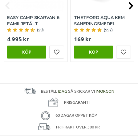
EASY CAMP SKARVAN 6
THETFORD AQUA KEM
FAMILJETÄLT
SANERINGSMEDEL
(59)
(997)
4 995 kr
169 kr
KÖP
KÖP
BESTÄLL
IDAG
SÅ SKICKAR VI
IMORGON
PRISGARANTI
60 DAGAR ÖPPET KÖP
FRI FRAKT ÖVER 500 KR