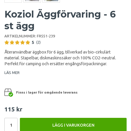
Koziol Äggförvaring - 6
st ägg
ARTIKELNUMMER:
FR551-239
5
(2)
Återanvändbar äggbox för 6 ägg, tillverkad av bio-cirkulärt
material. Stapelbar, diskmaskinssäker och 100% CO2-neutral.
Perfekt för camping och ersätter engångsförpackningar.
LÄS MER
Finns i lager för omgående leverans
115 kr
LÄGG I VARUKORGEN