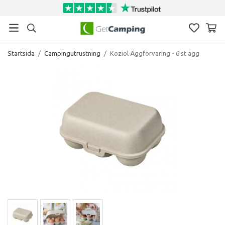
Startsida
/
Campingutrustning
/
Koziol Äggförvaring - 6 st ägg