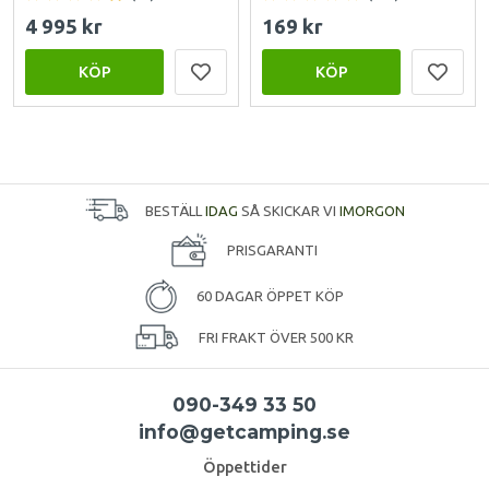
4 995 kr
169 kr
KÖP
KÖP
BESTÄLL
IDAG
SÅ SKICKAR VI
IMORGON
PRISGARANTI
60 DAGAR ÖPPET KÖP
FRI FRAKT ÖVER 500 KR
090-349 33 50
info@getcamping.se
Öppettider