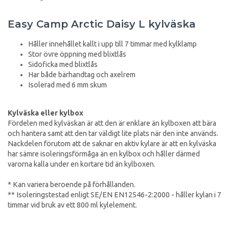
Easy Camp Arctic Daisy L kylväska
Håller innehållet kallt i upp till 7 timmar med kylklamp
Stor övre öppning med blixtlås
Sidoficka med blixtlås
Har både bärhandtag och axelrem
Isolerad med 6 mm skum
Kylväska eller kylbox
Fördelen med kylväskan är att den är enklare än kylboxen att bära
och hantera samt att den tar väldigt lite plats när den inte används.
Nackdelen förutom att de saknar en aktiv kylare är att en kylväska
har sämre isoleringsförmåga än en kylbox och håller därmed
varorna kalla under en kortare tid än kylboxen.
* Kan variera beroende på förhållanden.
** Isoleringstestad enligt SE/EN EN12546-2:2000 - håller kylan i 7
timmar vid bruk av ett 800 ml kylelement.