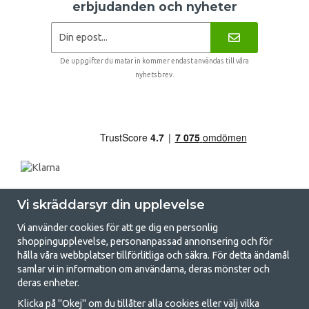
erbjudanden och nyheter
De uppgifter du matar in kommer endast användas till våra
nyhetsbrev.
Vi skräddarsyr din upplevelse
Vi använder cookies för att ge dig en personlig
shoppingupplevelse, personanpassad annonsering och för
hålla våra webbplatser tillförlitliga och säkra. För detta ändamål
samlar vi in information om användarna, deras mönster och
GetCamping.se - Din butik för camping
deras enheter.
och uteliv
Klicka på "Okej" om du tillåter alla cookies eller välj vilka