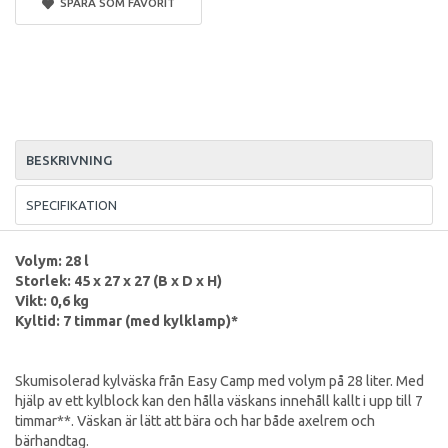
SPARA SOM FAVORIT
BESKRIVNING
SPECIFIKATION
Volym: 28 l
Storlek: 45 x 27 x 27 (B x D x H)
Vikt: 0,6 kg
Kyltid: 7 timmar (med kylklamp)*
Skumisolerad kylväska från Easy Camp med volym på 28 liter. Med
hjälp av ett kylblock kan den hålla väskans innehåll kallt i upp till 7
timmar**. Väskan är lätt att bära och har både axelrem och
bärhandtag.