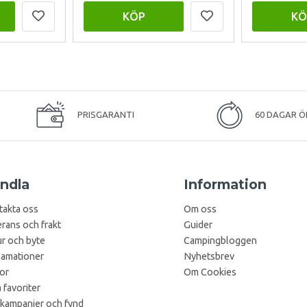
KÖP
KÖ
PRISGARANTI
60 DAGAR Ö
ndla
Information
takta oss
Om oss
rans och frakt
Guider
r och byte
Campingbloggen
lamationer
Nyhetsbrev
kor
Om Cookies
 favoriter
 kampanjer och fynd