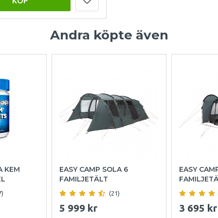
KÖP
Andra köpte även
A KEM
EASY CAMP SOLA 6
EASY CAM
EL
FAMILJETÄLT
FAMILJET
7)
(21)
5 999 kr
3 695 kr