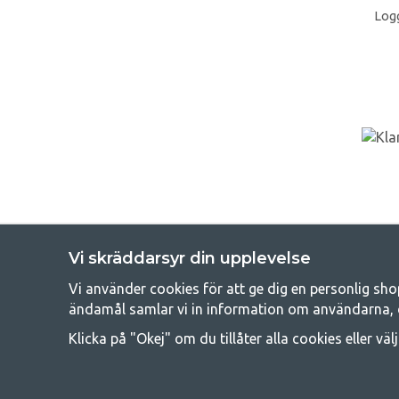
Logg
Vi skräddarsyr din upplevelse
Vi använder cookies för att ge dig en personlig sho
Get
ändamål samlar vi in information om användarna, 
Att campa kan antingen vara en livsstil eller ett sätt att samla fam
Klicka på "Okej" om du tillåter alla cookies eller väl
råd med att campa så därför erbjuder vi riktigt bra priser
campingutrustningen gälland