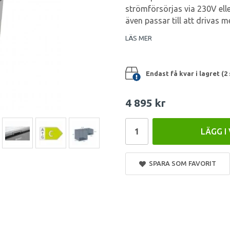
strömförsörjas via 230V ell
även passar till att drivas m
LÄS MER
Endast få kvar i lagret (2 
4 895 kr
LÄGG I
SPARA SOM FAVORIT