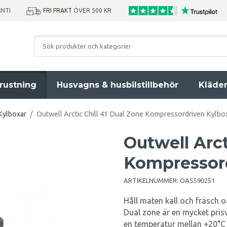
ANTI
FRI FRAKT
ÖVER 500 KR
rustning
Husvagns & husbilstillbehör
Kläde
Kylboxar
/
Outwell Arctic Chill 41 Dual Zone Kompressordriven Kylbo
Outwell Arct
Kompressor
ARTIKELNUMMER:
OAS590251
Håll maten kall och fräsch o
Dual zone är en mycket pris
en temperatur mellan +20°C