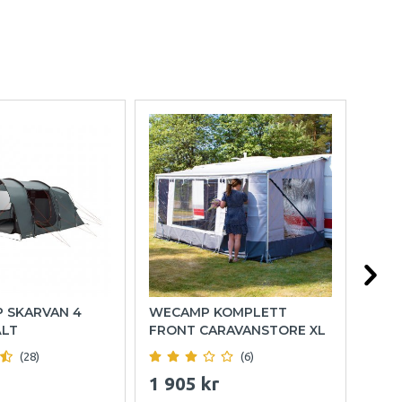
P SKARVAN 4
WECAMP KOMPLETT
HOL
ÄLT
FRONT CARAVANSTORE XL
(28)
(6)
1 905 kr
999