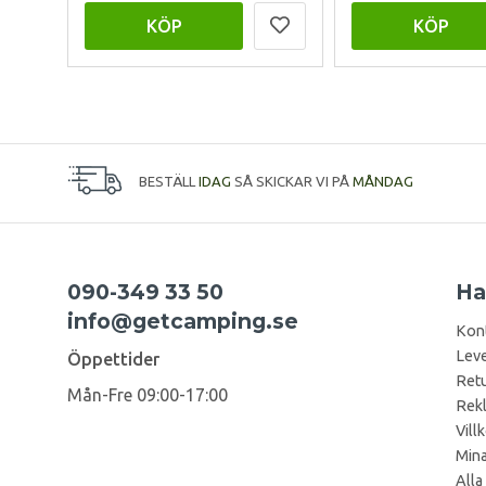
KÖP
KÖP
BESTÄLL
IDAG
SÅ SKICKAR VI PÅ
MÅNDAG
090-349 33 50
Ha
info@getcamping.se
Kon
Leve
Öppettider
Retu
Mån-Fre 09:00-17:00
Rek
Vill
Mina
Alla