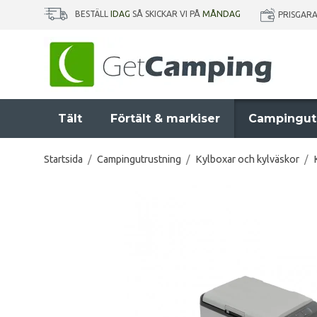
BESTÄLL
IDAG
SÅ SKICKAR VI PÅ
MÅNDAG
PRISGAR
Tält
Förtält & markiser
Campingut
Startsida
/
Campingutrustning
/
Kylboxar och kylväskor
/