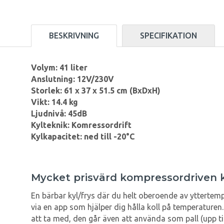
BESKRIVNING
SPECIFIKATION
Volym: 41 liter
Anslutning: 12V/230V
Storlek: 61 x 37 x 51.5 cm (BxDxH)
Vikt: 14.4 kg
Ljudnivå: 45dB
Kylteknik: Komressordrift
Kylkapacitet: ned till -20°C
Mycket prisvärd kompressordriven ky
En bärbar kyl/frys där du helt oberoende av yttertemp
via en app som hjälper dig hålla koll på temperature
att ta med, den går även att använda som pall (upp til