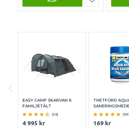
KÖP
EASY CAMP SKARVAN 6
THETFORD AQU
FAMILJETÄLT
SANERINGSMED
(59)
(99
4 995 kr
169 kr