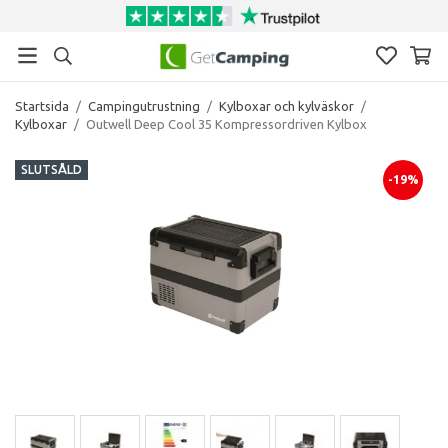
Startsida
/
Campingutrustning
/
Kylboxar och kylväskor
/
Kylboxar
/
Outwell Deep Cool 35 Kompressordriven Kylbox
SLUTSÅLD
-19%