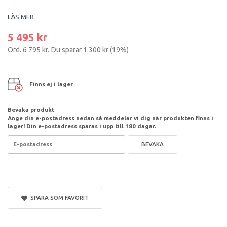
LÄS MER
5 495 kr
Ord.
6 795 kr
. Du sparar
1 300 kr
(
19
%)
Finns ej i lager
Bevaka produkt
Ange din e-postadress nedan så meddelar vi dig när produkten finns i
lager! Din e-postadress sparas i upp till 180 dagar.
BEVAKA
SPARA SOM FAVORIT