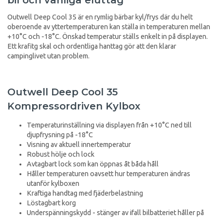
Outwell Deep Cool 35 är en rymlig bärbar kyl/frys där du helt
oberoende av yttertemperaturen kan ställa in temperaturen mellan
+10°C och -18°C. Önskad temperatur ställs enkelt in på displayen.
Ett krafitg skal och ordentliga hanttag gör att den klarar
campinglivet utan problem.
Outwell Deep Cool 35
Kompressordriven Kylbox
Temperaturinställning via displayen från +10°C ned till
djupfrysning på -18°C
Visning av aktuell innertemperatur
Robust hölje och lock
Avtagbart lock som kan öppnas åt båda håll
Håller temperaturen oavsett hur temperaturen ändras
utanför kylboxen
Kraftiga handtag med fjäderbelastning
Löstagbart korg
Underspänningskydd - stänger av ifall bilbatteriet håller på