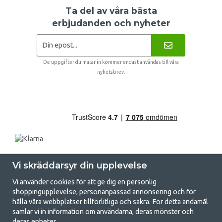
Ta del av våra bästa
erbjudanden och nyheter
De uppgifter du matar in kommer endast användas till våra
nyhetsbrev.
Vi skräddarsyr din upplevelse
Vi använder cookies för att ge dig en personlig
shoppingupplevelse, personanpassad annonsering och för
hålla våra webbplatser tillförlitliga och säkra. För detta ändamål
samlar vi in information om användarna, deras mönster och
GetCamping.se - Din butik för camping
deras enheter.