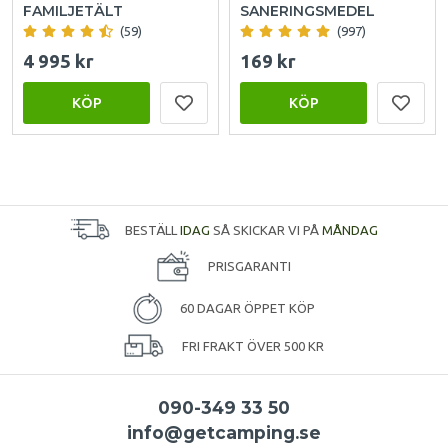
FAMILJETÄLT
SANERINGSMEDEL
(59)
(997)
4 995 kr
169 kr
KÖP
KÖP
BESTÄLL
IDAG
SÅ SKICKAR VI PÅ
MÅNDAG
PRISGARANTI
60 DAGAR ÖPPET KÖP
FRI FRAKT ÖVER 500 KR
090-349 33 50
info@getcamping.se