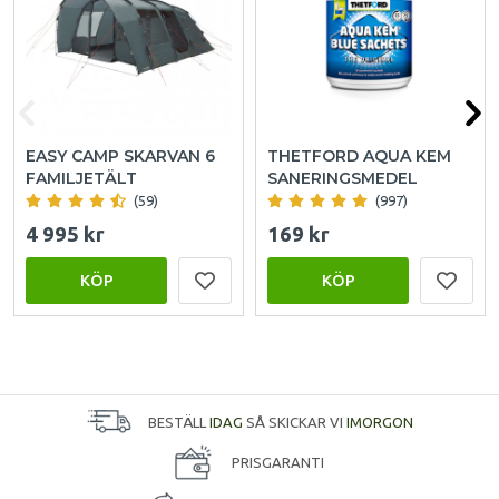
EASY CAMP SKARVAN 6
THETFORD AQUA KEM
FAMILJETÄLT
SANERINGSMEDEL
(59)
(997)
4 995 kr
169 kr
KÖP
KÖP
BESTÄLL
IDAG
SÅ SKICKAR VI
IMORGON
PRISGARANTI