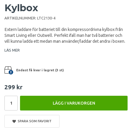
Kylbox
ARTIKELNUMMER:
LTC2130-4
Extern laddare för batteriet till din kompressordrivna kylbox från
Smart Living eller Outwell. Perfekt ifall man har två batterier och
vill kunna ladda ett medan man använder/laddar det andra i boxen.
LÄS MER
Endast få kvar i lagret (3 st)
299 kr
LÄGG I VARUKORGEN
SPARA SOM FAVORIT