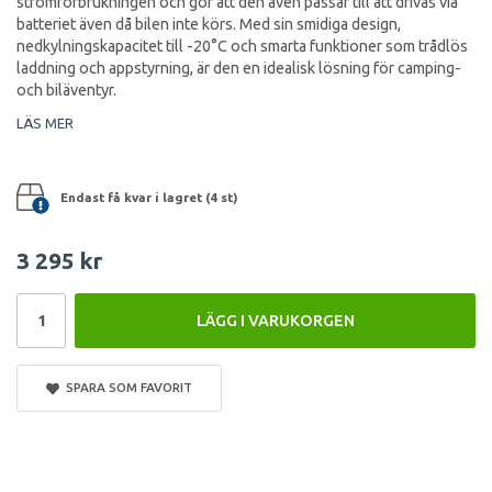
strömförbrukningen och gör att den även passar till att drivas via
batteriet även då bilen inte körs. Med sin smidiga design,
nedkylningskapacitet till -20°C och smarta funktioner som trådlös
laddning och appstyrning, är den en idealisk lösning för camping-
och biläventyr.
LÄS MER
Endast få kvar i lagret (4 st)
3 295 kr
LÄGG I VARUKORGEN
SPARA SOM FAVORIT