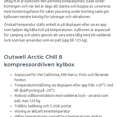
uttag m.m är kylboxen den perfekta kompanjonen, både under
körningen och när det är dags att stanna och koppla av. Levereras
med monteringsfäste för säker placering under körning samt gör
kylboxen mindre känslig för lutningar och vibrationer.
Önskad temperatur ställs enkelt in på displayen eller via en app
som hjälper dig hålla koll på temperaturen. Kylboxen är anpassad
för camping och uteliv genom att vara extra tålig med ett vadderat
lock som kan användas som en pall (upp till 125 kg).
Outwell Arctic Chill 8
kompressordriven kylbox
Anpassad för VW California, MB Marco Polo och liknande
fordon
Temperaturinställning via displayen eller app från +20°C ned
till djupfrysning på -20°C
Robust stålkonstruktion med vadderat lock - använd som
pall, max 125 kg
Trådlös laddning och 3 USB-portar
Visning av aktuell innertemperatur
Håller temperaturen oavsett hur temperaturen ändras