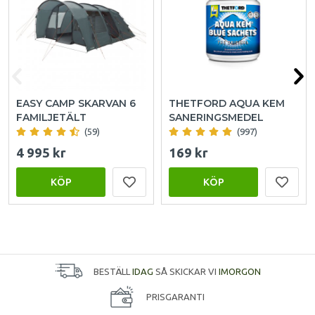
EASY CAMP SKARVAN 6
THETFORD AQUA KEM
FAMILJETÄLT
SANERINGSMEDEL
(59)
(997)
4 995 kr
169 kr
KÖP
KÖP
BESTÄLL
IDAG
SÅ SKICKAR VI
IMORGON
PRISGARANTI