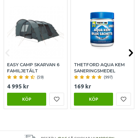
EASY CAMP SKARVAN 6
THETFORD AQUA KEM
FAMILJETÄLT
SANERINGSMEDEL
(59)
(997)
4 995 kr
169 kr
KÖP
KÖP