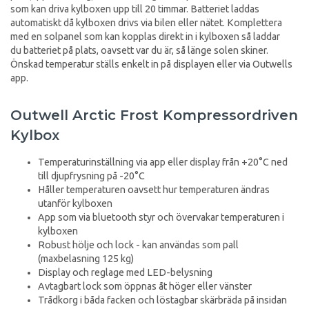
som kan driva kylboxen upp till 20 timmar. Batteriet laddas
automatiskt då kylboxen drivs via bilen eller nätet. Komplettera
med en solpanel som kan kopplas direkt in i kylboxen så laddar
du batteriet på plats, oavsett var du är, så länge solen skiner.
Önskad temperatur ställs enkelt in på displayen eller via Outwells
app.
Outwell Arctic Frost Kompressordriven
Kylbox
Temperaturinställning via app eller display från +20°C ned
till djupfrysning på -20°C
Håller temperaturen oavsett hur temperaturen ändras
utanför kylboxen
App som via bluetooth styr och övervakar temperaturen i
kylboxen
Robust hölje och lock - kan användas som pall
(maxbelasning 125 kg)
Display och reglage med LED-belysning
Avtagbart lock som öppnas åt höger eller vänster
Trådkorg i båda facken och löstagbar skärbräda på insidan