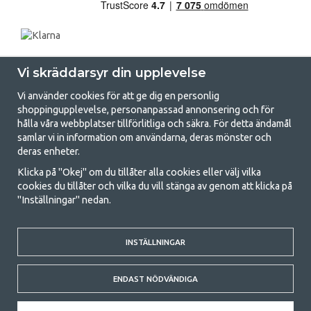
Vi skräddarsyr din upplevelse
Vi använder cookies för att ge dig en personlig
shoppingupplevelse, personanpassad annonsering och för
hålla våra webbplatser tillförlitliga och säkra. För detta ändamål
samlar vi in information om användarna, deras mönster och
GetCamping.se - Din butik för camping
deras enheter.
och uteliv
Klicka på "Okej" om du tillåter alla cookies eller välj vilka
cookies du tillåter och vilka du vill stänga av genom att klicka på
Att campa kan antingen vara en livsstil eller ett sätt att samla familjen
"Inställningar" nedan.
för ett gemensamt äventyr. Oavsett vilken kategori du tillhör hittar du
allt du behöver av campingtillbehör hos oss. Vi tycker att alla ska ha råd
med att campa så därför erbjuder vi riktigt bra priser på familjetält,
husvagnstält och all annan utrustning för camping och friluftsliv. Vårt
INSTÄLLNINGAR
mål är att i varje priskategori erbjuda den bästa campingutrustningen
gällande kvalitet och funktionalitet. Ta gärna kontakt med oss om det
ENDAST NÖDVÄNDIGA
är något du saknar eller vill veta mer om.
© 2020 GetCamping. All rights reserved.