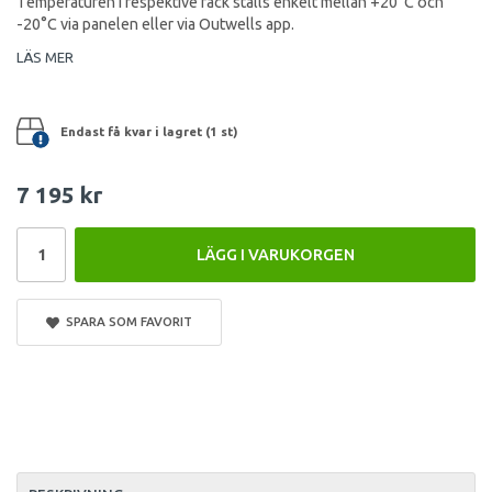
Temperaturen i respektive fack ställs enkelt mellan +20°C och
-20°C via panelen eller via Outwells app.
LÄS MER
Endast få kvar i lagret (1 st)
7 195 kr
LÄGG I VARUKORGEN
SPARA SOM FAVORIT