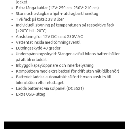
locket
Extra långa kablar (12V: 250 cm, 230V: 210 cm)
Stora och avtagbara hjul + utdragbart handtag
Två fack på totalt 38,8 liter
Individuell styrning på temperaturen på respektive fack
(+20°C till -20°C)
Anslutning för 12V DC samt 230V AC
Vattentät insida med tömningsventil
Lutningsskydd 40 grader
Underspänningsskydd: Stänger av ifall bilens batteri håller
på att bli urladdat
Inbyggd kapsylöppnare och innerbelysning
Komplettera med extra batteri för drift utan nät (tillbehör)
Batteriet laddas automatiskt så fort boxen ansluts till
bilen/båten eller eluttaget
Ladda batteriet via solpanel (DC5521)
Extra USB-uttag