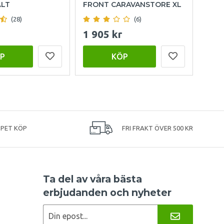
ÄLT
FRONT CARAVANSTORE XL
(28)
(6)
1 905 kr
999
P
KÖP
PPET KÖP
FRI FRAKT ÖVER 500 KR
Ta del av våra bästa
erbjudanden och nyheter