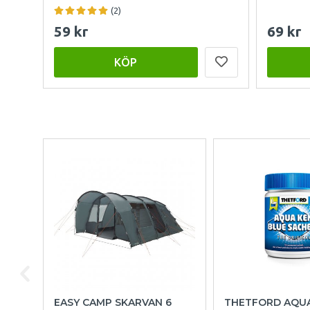
(2)
59 kr
69 kr
KÖP
EASY CAMP SKARVAN 6
THETFORD AQU