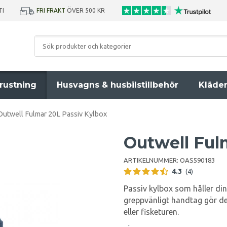
TI
FRI FRAKT
ÖVER 500 KR
rustning
Husvagns & husbilstillbehör
Kläde
Outwell Fulmar 20L Passiv Kylbox
Outwell Ful
ARTIKELNUMMER:
OAS590183
4.3
(4)
Passiv kylbox som håller dina
greppvänligt handtag gör den
eller fisketuren.