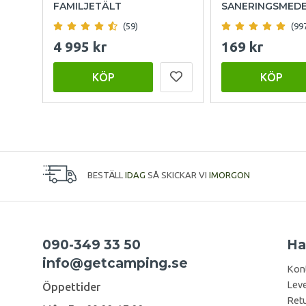
FAMILJETÄLT
SANERINGSMED
(59)
(99
4 995 kr
169 kr
KÖP
KÖP
BESTÄLL
IDAG
SÅ SKICKAR VI
IMORGON
090-349 33 50
Ha
info@getcamping.se
Kon
Leve
Öppettider
Retu