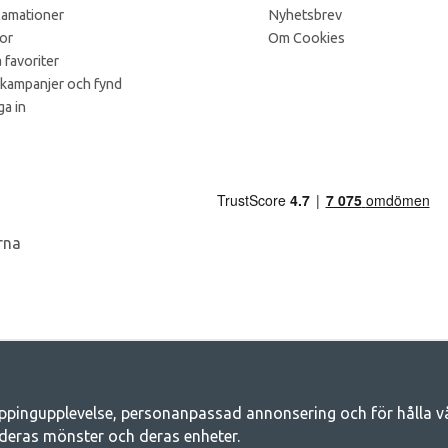
lamationer
Nyhetsbrev
kor
Om Cookies
 favoriter
 kampanjer och fynd
a in
ppingupplevelse, personanpassad annonsering och för hålla våra
Camping.se - Din butik för camping och ut
deras mönster och deras enheter.