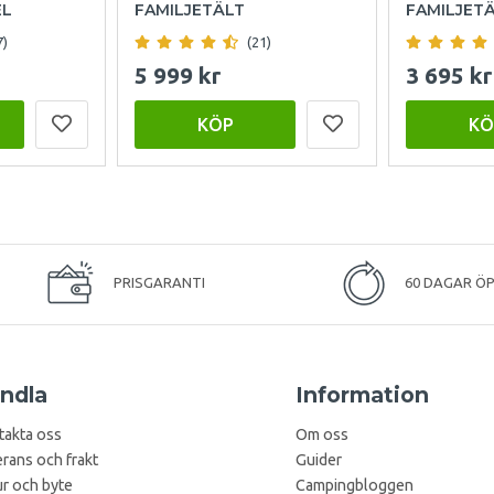
EL
FAMILJETÄLT
FAMILJET
7)
(21)
5 999 kr
3 695 kr
KÖP
KÖ
PRISGARANTI
60 DAGAR Ö
ndla
Information
takta oss
Om oss
rans och frakt
Guider
r och byte
Campingbloggen