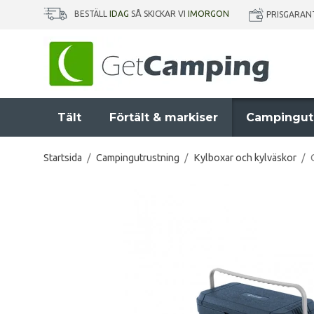
BESTÄLL
IDAG
SÅ SKICKAR VI
IMORGON
PRISGARAN
Tält
Förtält & markiser
Campingut
Startsida
/
Campingutrustning
/
Kylboxar och kylväskor
/