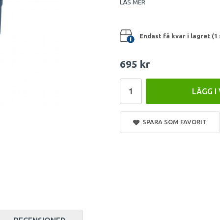
LÄS MER
Endast få kvar i lagret (1 
695 kr
LÄGG I
SPARA SOM FAVORIT