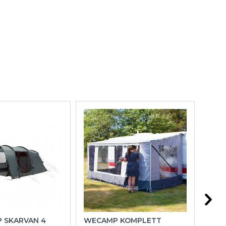
P SKARVAN 4
WECAMP KOMPLETT
HOL